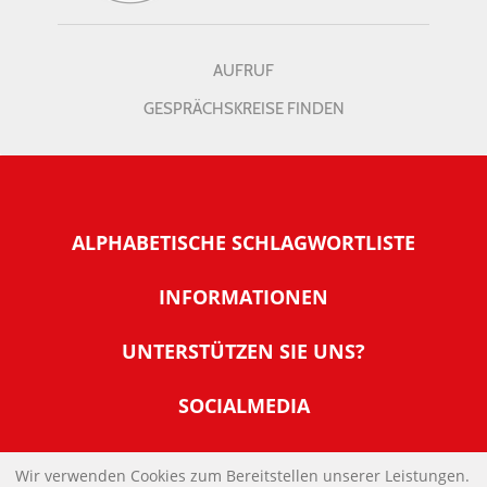
AUFRUF
GESPRÄCHSKREISE FINDEN
ALPHABETISCHE SCHLAGWORTLISTE
INFORMATIONEN
Warum NachDenkSeiten
UNTERSTÜTZEN SIE UNS?
Wer steckt dahinter
Der Förderverein: IQM
SOCIALMEDIA
Tipps zur Nutzung der NachDenkSeiten
Allgemeine Spendeninformationen
Banner und E-Mail-Signaturen
IMPRESSUM
Werden Sie Fördermitglied
Wir verwenden Cookies zum Bereitstellen unserer Leistungen.