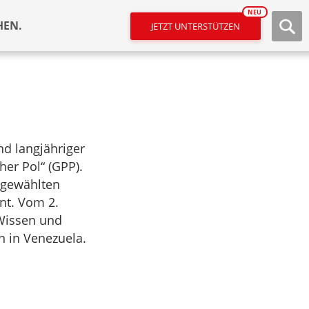
NEU
HEN.
JETZT UNTERSTÜTZEN
nd langjähriger
her Pol“ (GPP).
u gewählten
nt. Vom 2.
„Wissen und
n in Venezuela.