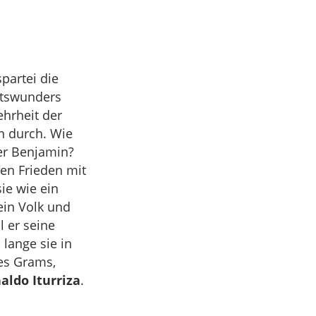
partei die
ftswunders
ehrheit der
n durch. Wie
er Benjamin?
nen Frieden mit
ie wie ein
ein Volk und
l er seine
 lange sie in
es Grams,
aldo Iturriza
.