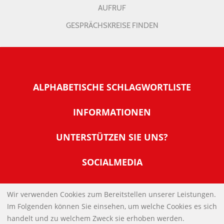
AUFRUF
GESPRÄCHSKREISE FINDEN
ALPHABETISCHE SCHLAGWORTLISTE
INFORMATIONEN
Warum NachDenkSeiten
UNTERSTÜTZEN SIE UNS?
Wer steckt dahinter
Der Förderverein: IQM
SOCIALMEDIA
Tipps zur Nutzung der NachDenkSeiten
Allgemeine Spendeninformationen
Banner und E-Mail-Signaturen
IMPRESSUM
Werden Sie Fördermitglied
Wir verwenden Cookies zum Bereitstellen unserer Leistungen.
Links
Im Folgenden können Sie einsehen, um welche Cookies es sich
Spenden Sie Online
DATENSCHUTZERKLÄRUNG
Kontakt
handelt und zu welchem Zweck sie erhoben werden.