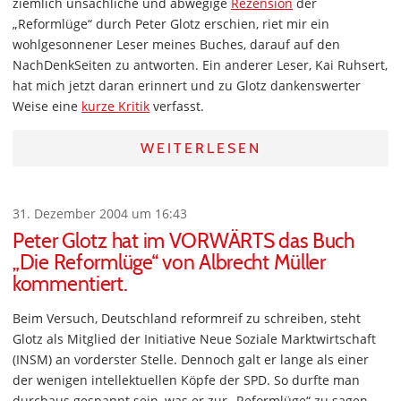
ziemlich unsachliche und abwegige
Rezension
der
„Reformlüge“ durch Peter Glotz erschien, riet mir ein
wohlgesonnener Leser meines Buches, darauf auf den
NachDenkSeiten zu antworten. Ein anderer Leser, Kai Ruhsert,
hat mich jetzt daran erinnert und zu Glotz dankenswerter
Weise eine
kurze Kritik
verfasst.
WEITERLESEN
31. Dezember 2004 um 16:43
Peter Glotz hat im VORWÄRTS das Buch
„Die Reformlüge“ von Albrecht Müller
kommentiert.
Beim Versuch, Deutschland reformreif zu schreiben, steht
Glotz als Mitglied der Initiative Neue Soziale Marktwirtschaft
(INSM) an vorderster Stelle. Dennoch galt er lange als einer
der wenigen intellektuellen Köpfe der SPD. So durfte man
durchaus gespannt sein, was er zur „Reformlüge“ zu sagen