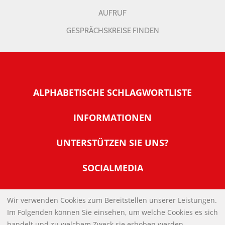
AUFRUF
GESPRÄCHSKREISE FINDEN
ALPHABETISCHE SCHLAGWORTLISTE
INFORMATIONEN
Warum NachDenkSeiten
UNTERSTÜTZEN SIE UNS?
Wer steckt dahinter
Der Förderverein: IQM
SOCIALMEDIA
Tipps zur Nutzung der NachDenkSeiten
Allgemeine Spendeninformationen
Banner und E-Mail-Signaturen
IMPRESSUM
Werden Sie Fördermitglied
Wir verwenden Cookies zum Bereitstellen unserer Leistungen.
Links
Im Folgenden können Sie einsehen, um welche Cookies es sich
Spenden Sie Online
DATENSCHUTZERKLÄRUNG
Kontakt
handelt und zu welchem Zweck sie erhoben werden.