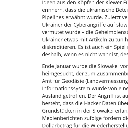
Ideen aus den Köpfen der Kiewer F
erinnern, dass die ukrainische Bet
Pipelines erwähnt wurde. Zuletzt v
Ukrainer der Cyberangriffe auf slo
vermutet wurde – die Geheimdiens
Ukrainer etwas mit Artikeln zu tun
diskreditieren. Es ist auch ein Spie
deshalb, wenn es nicht wahr ist, de
Ende Januar wurde die Slowakei von
heimgesucht, der zum Zusammenbr
Amt für Geodäsie (Landvermessung)
Informationssystem wurde von ein
Ausland getroffen. Der Angriff ist 
besteht, dass die Hacker Daten üb
Grundstücken in der Slowakei erla
Medienberichten zufolge fordern di
Dollarbetrag für die Wiederherstel