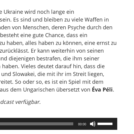
e Ukraine wird noch lange ein
sein. Es sind und bleiben zu viele Waffen in
den von Menschen, deren Psyche durch den
besteht eine gute Chance, dass ein
s zu haben, alles haben zu können, eine ernst zu
rücklässt. Er kann weiterhin von seinen
nd diejenigen bestrafen, die ihm seiner
haben. Vieles deutet darauf hin, dass die
nd Slowakei, die mit ihr im Streit liegen,
et. So oder so, es ist ein Spiel mit dem
 aus dem Ungarischen übersetzt von
Éva Péli
.
odcast verfügbar.
Pfeiltasten
00:00
Hoch/Runter