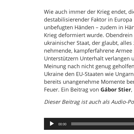
Wie auch immer der Krieg endet, di
destabilisierender Faktor in Europa 
unbefugten Händen – zudem in Hän
Krieg deformiert wurde. Obendrein 
ukrainischer Staat, der glaubt, alle
nehmende, kampferfahrene Armee zu
Unterstützern Unterhalt verlangen u
Meinung nach nicht genug geholfen 
Ukraine den EU-Staaten wie Ungarn u
bereits unangenehme Momente bereit
Feuer. Ein Beitrag von
Gábor Stier
,
Dieser Beitrag ist auch als Audio-P
Audio-
00:00
Player