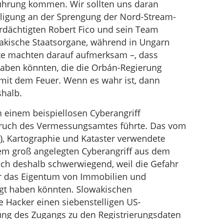
ührung kommen. Wir sollten uns daran
eiligung an der Sprengung der Nord-Stream-
erdächtigten Robert Fico und sein Team
wakische Staatsorgane, während in Ungarn
te machten darauf aufmerksam –, dass
 haben könnten, die die Orbán-Regierung
l mit dem Feuer. Wenn es wahr ist, dann
shalb.
 einem beispiellosen Cyberangriff
uch des Vermessungsamtes führte. Das vom
, Kartographie und Kataster verwendete
em groß angelegten Cyberangriff aus dem
auch deshalb schwerwiegend, weil die Gefahr
er das Eigentum von Immobilien und
ngt haben könnten. Slowakischen
e Hacker einen siebenstelligen US-
lung des Zugangs zu den Registrierungsdaten