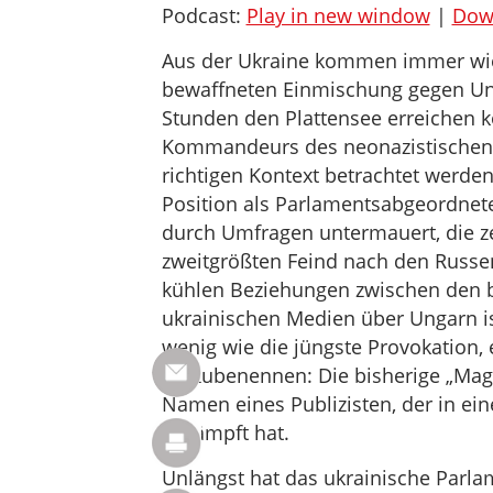
Podcast:
Play in new window
|
Dow
Aus der Ukraine kommen immer wie
bewaffneten Einmischung gegen Ung
Stunden den Plattensee erreichen 
Kommandeurs des neonazistischen A
richtigen Kontext betrachtet werden
Position als Parlamentsabgeordnet
durch Umfragen untermauert, die ze
zweitgrößten Feind nach den Russen
kühlen Beziehungen zwischen den b
ukrainischen Medien über Ungarn is
wenig wie die jüngste Provokation, 
umzubenennen: Die bisherige „Magya
Namen eines Publizisten, der in ei
gekämpft hat.
Unlängst hat das ukrainische Parla