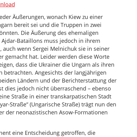
benutzen,
nload
um
der Äußerungen, wonach Kiew zu einer
die
arn bereit sei und die Truppen in zwei
Lautstärke
könnten. Die Äußerung des ehemaligen
zu
jdar-Bataillons muss jedoch in ihrem
regeln.
, auch wenn Sergei Melnichuk sie in seiner
er gemacht hat. Leider werden diese Worte
igen, dass die Ukrainer die Ungarn als ihren
 betrachten. Angesichts der langjährigen
eiden Ländern und der Berichterstattung der
t dies jedoch nicht überraschend – ebenso
eine Straße in einer transkarpatischen Stadt
r-Straße“ (Ungarische Straße) trägt nun den
ner der neonazistischen Asow-Formationen
ment eine Entscheidung getroffen, die