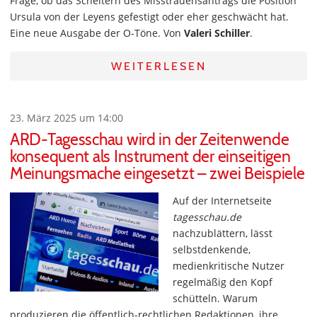
Frage, ob das Scheitern des Misstrauensantrags die Position
Ursula von der Leyens gefestigt oder eher geschwächt hat.
Eine neue Ausgabe der O-Töne. Von
Valeri Schiller
.
WEITERLESEN
23. März 2025 um 14:00
ARD-Tagesschau wird in der Zeitenwende
konsequent als Instrument der einseitigen
Meinungsmache eingesetzt – zwei Beispiele
Auf der Internetseite
tagesschau.de
nachzublättern, lässt
selbstdenkende,
medienkritische Nutzer
regelmäßig den Kopf
schütteln. Warum
produzieren die öffentlich-rechtlichen Redaktionen, ihre