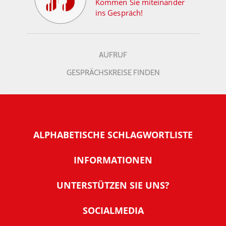
Kommen Sie miteinander
ins Gespräch!
AUFRUF
GESPRÄCHSKREISE FINDEN
ALPHABETISCHE SCHLAGWORTLISTE
INFORMATIONEN
Warum NachDenkSeiten
UNTERSTÜTZEN SIE UNS?
Wer steckt dahinter
Der Förderverein: IQM
SOCIALMEDIA
Tipps zur Nutzung der NachDenkSeiten
Allgemeine Spendeninformationen