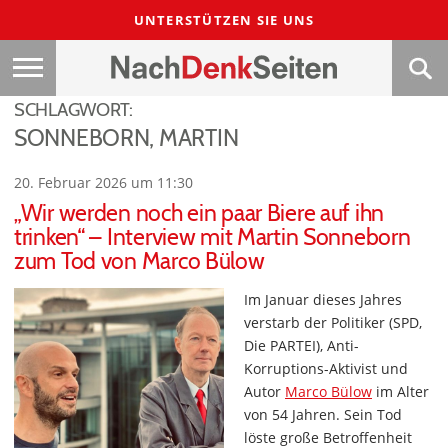
UNTERSTÜTZEN SIE UNS
SCHLAGWORT:
SONNEBORN, MARTIN
20. Februar 2026 um 11:30
„Wir werden noch ein paar Biere auf ihn
trinken“ – Interview mit Martin Sonneborn
zum Tod von Marco Bülow
Im Januar dieses Jahres
verstarb der Politiker (SPD,
Die PARTEI), Anti-
Korruptions-Aktivist und
Autor
Marco Bülow
im Alter
von 54 Jahren. Sein Tod
löste große Betroffenheit