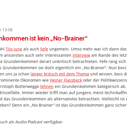
m 13:08
nkommen ist kein „No-Brainer“
ohl
Tilo Jung
als auch
Fefe
ungemein. Umso mehr war ich dann doc
em ansonsten auch sehr interessanten
Interview
am Rande des letzt
e Grundeinkommen derart unkritisch betrachteten. Fefe rang sich 
s Grundeinkommen sei doch eigentlich ein „No-Brainer“. Nun besc
en uns ja schon
länger kritisch mit dem Thema
und wissen, dass d
 prominente Ökonomen wie
Heiner Flassbeck
oder der Politikwissen
hristoph Butterwegge
lehnen
ein Grundeinkommen kategorisch ab. 
 Einzelfälle. Immer wieder trifft man auf jüngere, meist technikaff
 das Grundeinkommen als alternativlos betrachten. Vielleicht ist e
eleben? Denn ein „No-Brainer“ ist das Grundeinkommen ganz sicher
 auch als Audio-Podcast verfügbar.