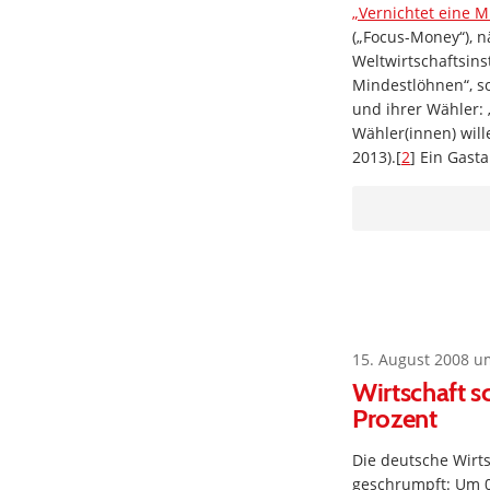
„Vernichtet eine Mi
(„Focus-Money“), 
Weltwirtschaftsins
Mindestlöhnen“, so
und ihrer Wähler: 
Wähler(innen) wil
2013).[
2
] Ein Gasta
15. August 2008 u
Wirtschaft 
Prozent
Die deutsche Wirts
geschrumpft: Um 0,