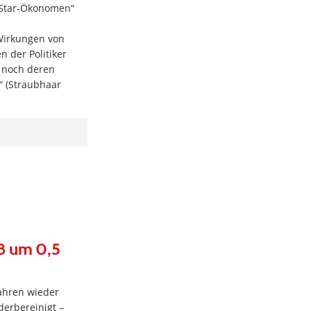
 „Star-Ökonomen“
 Wirkungen von
n der Politiker
r noch deren
“ (Straubhaar
8 um 0,5
Jahren wieder
derbereinigt –