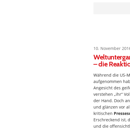
10. November 201
Weltunterga
– die Reakt
Während die US-M
aufgenommen habe
Angesicht des gei
verstehen „ihr“ Vo
der Hand. Doch ans
und glänzen vor a
kritischen
Presses
Erschreckend ist,
und die offensich