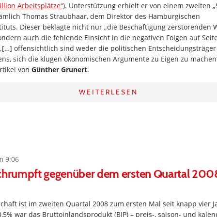
llion Arbeitsplätze“
). Unterstützung erhielt er von einem zweiten
nämlich Thomas Straubhaar, dem Direktor des Hamburgischen
tituts. Dieser beklagte nicht nur „die Beschäftigung zerstörenden
ndern auch die fehlende Einsicht in die negativen Folgen auf Seite
„[…] offensichtlich sind weder die politischen Entscheidungsträge
lens, sich die klugen ökonomischen Argumente zu Eigen zu machen
rtikel von
Günther Grunert
.
WEITERLESEN
m 9:06
schrumpft gegenüber dem ersten Quartal 200
chaft ist im zweiten Quartal 2008 zum ersten Mal seit knapp vier 
5% war das Bruttoinlandsprodukt (BIP) – preis-, saison- und kalen