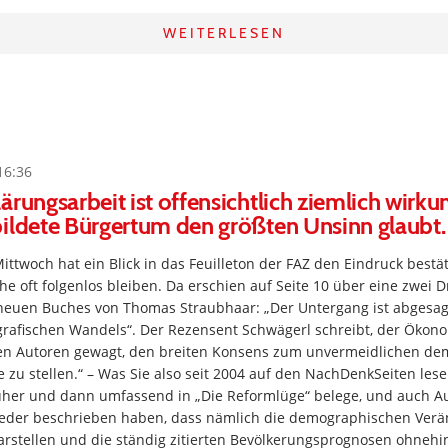
WEITERLESEN
16:36
ärungsarbeit ist offensichtlich ziemlich wirku
ildete Bürgertum den größten Unsinn glaubt.
twoch hat ein Blick in das Feuilleton der FAZ den Eindruck bestät
e oft folgenlos bleiben. Da erschien auf Seite 10 über eine zwei Dri
euen Buches von Thomas Straubhaar: „Der Untergang ist abgesagt
afischen Wandels“. Der Rezensent Schwägerl schreibt, der Ökon
sten Autoren gewagt, den breiten Konsens zum unvermeidlichen d
 zu stellen.“ – Was Sie also seit 2004 auf den NachDenkSeiten les
rüher und dann umfassend in „Die Reformlüge“ belege, und auch A
eder beschrieben haben, dass nämlich die demographischen Verä
rstellen und die ständig zitierten Bevölkerungsprognosen ohnehin 