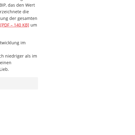
BIP, das den Wert
rzeichnete die
istung der gesamten
 [PDF – 140 KB]
um
ntwicklung im
h niedriger als im
 einen
Lieb.