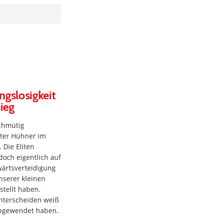
gslosigkeit
ieg
chmütig
ter Hühner im
 Die Eliten
och eigentlich auf
rwärtsverteidigung
nserer kleinen
tellt haben.
unterscheiden weiß
 abgewendet haben.