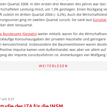
rsten Quartal 2008. In den ersten drei Monaten des Jahres war das 
rtschafteten Leistung misst, um 1,3% gestiegen. Einen Rückgang ve
ft zuletzt im dritten Quartal 2004 (– 0,2%). Auch die Wirtschaftsle
ungsunion ging im zweiten Quartal zurück. Sie sank laut
Eurostat
über dem Vorquartal.
he Bundesamt (Destatis)
weiter mitteilt, waren für die Wirtschaftse
ückläufige Konsumausgaben der privaten Haushalte und geringere
n kennzeichnend. Insbesondere die Bauinvestitionen waren deutlic
. Positive Impulse kamen vom Außenhandel, was aber vor allem auf
kgang der Importe zurückzuführen ist. Anmerkungen von Wolfgang 
WEITERLESEN
7 um 9:31
tudie des IZA für die INSM