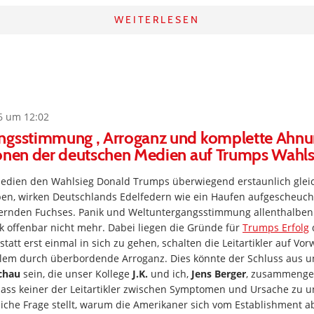
WEITERLESEN
6 um 12:02
ngsstimmung , Arroganz und komplette Ahnun
ionen der deutschen Medien auf Trumps Wahls
edien den Wahlsieg Donald Trumps überwiegend erstaunlich glei
n, wirken Deutschlands Edelfedern wie ein Haufen aufgescheuch
fernden Fuchses. Panik und Weltuntergangsstimmung allenthalben.
lk offenbar nicht mehr. Dabei liegen die Gründe für
Trumps Erfolg
d
tatt erst einmal in sich zu gehen, schalten die Leitartikler auf Vo
llem durch überbordende Arroganz. Dies könnte der Schluss aus u
chau
sein, die unser Kollege
J.K.
und ich,
Jens Berger
, zusammenges
 dass keiner der Leitartikler zwischen Symptomen und Ursache zu 
tliche Frage stellt, warum die Amerikaner sich vom Establishment