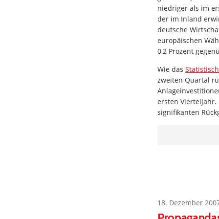
niedriger als im e
der im Inland erwi
deutsche Wirt­scha
europäischen Währ
0,2 Prozent gegen
Wie das
Statistisc
zweiten Quartal r
Anlageinvestitione
ersten Vierteljahr
signifikanten Rüc
18. Dezember 200
Propagandas