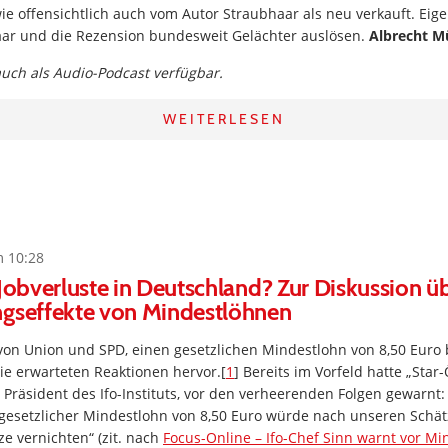
ie offensichtlich auch vom Autor Straubhaar als neu verkauft. Eig
ar und die Rezension bundesweit Gelächter auslösen.
Albrecht Mü
 auch als Audio-Podcast verfügbar.
WEITERLESEN
m 10:28
 Jobverluste in Deutschland? Zur Diskussion ü
ngseffekte von Mindestlöhnen
von Union und SPD, einen gesetzlichen Mindestlohn von 8,50 Euro 
die erwarteten Reaktionen hervor.[
1
] Bereits im Vorfeld hatte „Star
Präsident des Ifo-Instituts, vor den verheerenden Folgen gewarnt:
gesetzlicher Mindestlohn von 8,50 Euro würde nach unseren Schä
ze vernichten“ (zit. nach
Focus-Online – Ifo-Chef Sinn warnt vor Mi