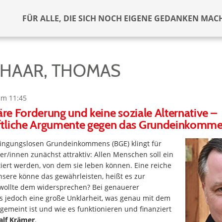
FÜR ALLE, DIE SICH NOCH EIGENE GEDANKEN MAC
HAAR, THOMAS
um 11:45
näre Forderung und keine soziale Alternative –
tliche Argumente gegen das Grundeinkomm
dingungslosen Grundeinkommens (BGE) klingt für
er/innen zunächst attraktiv: Allen Menschen soll ein
ert werden, von dem sie leben können. Eine reiche
nsere könne das gewährleisten, heißt es zur
ollte dem widersprechen? Bei genauerer
es jedoch eine große Unklarheit, was genau mit dem
meint ist und wie es funktionieren und finanziert
alf Krämer
.