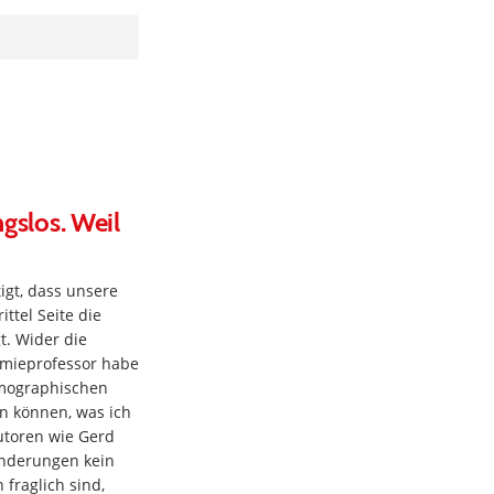
ngslos. Weil
igt, dass unsere
ttel Seite die
. Wider die
omieprofessor habe
emographischen
en können, was ich
utoren wie Gerd
nderungen kein
fraglich sind,