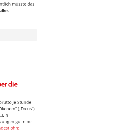
entlich müsste das
ller
.
ber die
brutto je Stunde
-Ökonom“ („Focus“)
 „Ein
tzungen gut eine
ndestlohn: