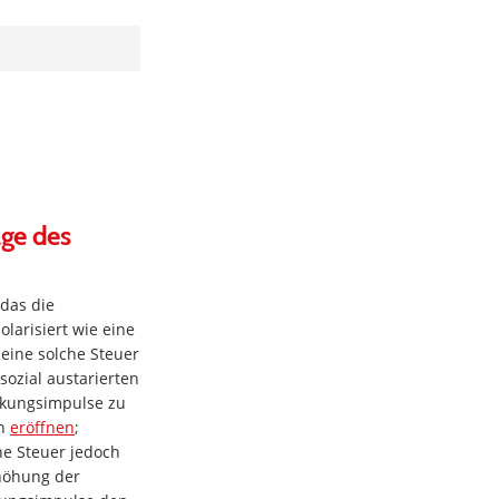
age des
das die
olarisiert wie eine
 eine solche Steuer
sozial austarierten
nkungsimpulse zu
en
eröffnen
;
he Steuer jedoch
rhöhung der