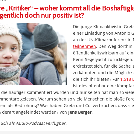
re „Kritiker“ – woher kommt all die Boshaftigk
gentlich doch nur positiv ist?
Die junge Klimaaktivistin Gret
einer Einladung von António 
an der UN-Klimakonferenz in
teilnehmen
. Den Weg dorthin 
öffentlichkeitswirksam auf ei
Renn-Segelyacht zurücklegen.
erdreistet sich, für die Sache, 
zu kämpfen und die Möglichkei
die sich ihr bieten? Für
1.518 
ist dies offenbar eine Kampfa
, die häufiger kommentiert wurden und nur selten hat man so viel
mmentare gelesen. Warum sehen so viele Menschen die bloße Fo
llem als Bedrohung? Was haben Greta und Co. verbrochen, dass sie
 derart angefeindet werden? Von
Jens Berger
.
 auch als Audio-Podcast verfügbar.