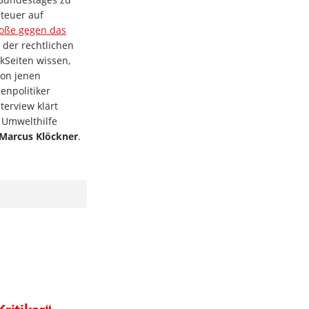
Steuer auf
toße gegen das
 der rechtlichen
kSeiten wissen,
von jenen
enpolitiker
erview klärt
n Umwelthilfe
Marcus Klöckner
.