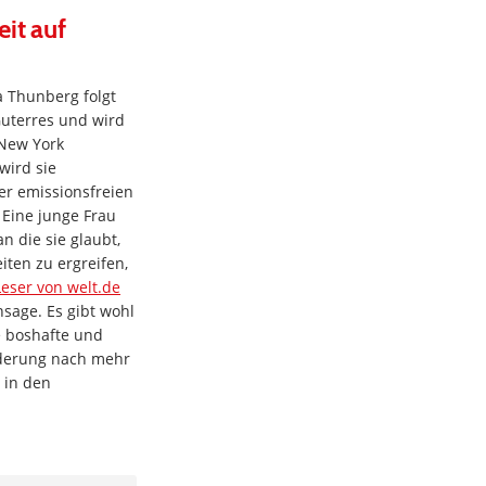
eit auf
a Thunberg folgt
Guterres und wird
 New York
wird sie
ner emissionsfreien
 Eine junge Frau
an die sie glaubt,
ten zu ergreifen,
Leser von welt.de
nsage. Es gibt wohl
e boshafte und
rderung nach mehr
 in den