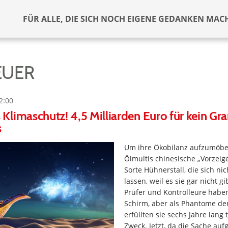
FÜR ALLE, DIE SICH NOCH EIGENE GEDANKEN MAC
EUER
2:00
Klimaschutz! 4,5 Milliarden Euro für kein G
s
Um ihre Ökobilanz aufzumöbel
Ölmultis chinesische „Vorzeig
Sorte Hühnerstall, die sich ni
lassen, weil es sie gar nicht g
Prüfer und Kontrolleure haben
Schirm, aber als Phantome d
erfüllten sie sechs Jahre lang
Zweck. Jetzt, da die Sache aufg