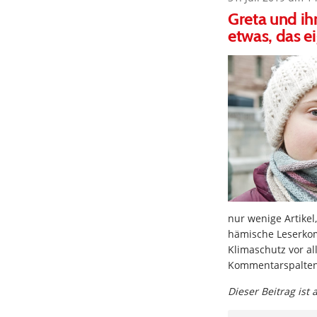
Greta und ih
etwas, das ei
nur wenige Artikel
hämische Leserko
Klimaschutz vor a
Kommentarspalten
Dieser Beitrag ist