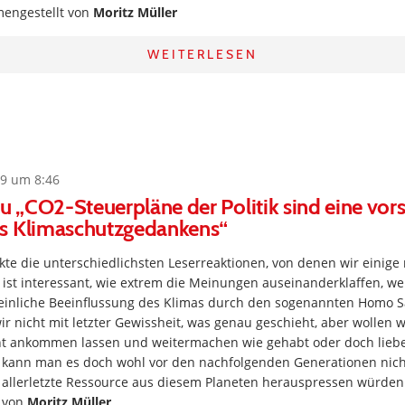
engestellt von
Moritz Müller
WEITERLESEN
9 um 8:46
zu „CO2-Steuerpläne der Politik sind eine vors
s Klimaschutzgedankens“
te die unterschiedlichsten Leserreaktionen, von denen wir einige
s ist interessant, wie extrem die Meinungen auseinanderklaffen, w
inliche Beeinflussung des Klimas durch den sogenannten Homo S
ir nicht mit letzter Gewissheit, was genau geschieht, aber wollen wi
nt ankommen lassen und weitermachen wie gehabt oder doch liebe
kann man es doch wohl vor den nachfolgenden Generationen nicht
 allerletzte Ressource aus diesem Planeten herauspressen würden
 von
Moritz Müller
.