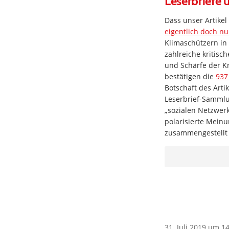
Leserbriefe 
Dass unser Artikel 
eigentlich doch nur
Klimaschützern in
zahlreiche kritisc
und Schärfe der Kr
bestätigen die
937
Botschaft des Arti
Leserbrief-Samml
„sozialen Netzwerk
polarisierte Mein
zusammengestellt
31. Juli 2019 um 1