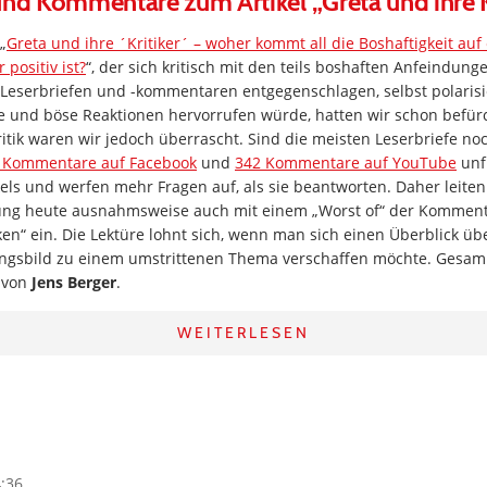
und Kommentare zum Artikel „Greta und ihre K
„
Greta und ihre ´Kritiker´ – woher kommt all die Boshaftigkeit auf
 positiv ist?
“, der sich kritisch mit den teils boshaften Anfeindunge
 Leserbriefen und -kommentaren entgegenschlagen, selbst polaris
he und böse Reaktionen hervorrufen würde, hatten wir schon befürc
itik waren wir jedoch überrascht. Sind die meisten Leserbriefe n
 Kommentare auf Facebook
und
342 Kommentare auf YouTube
unfr
kels und werfen mehr Fragen auf, als sie beantworten. Daher leiten
ung heute ausnahmsweise auch mit einem „Worst of“ der Komment
en“ ein. Die Lektüre lohnt sich, wenn man sich einen Überblick üb
ungsbild zu einem umstrittenen Thema verschaffen möchte. Gesa
 von
Jens Berger
.
WEITERLESEN
4:36