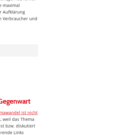
e maximal
r Aufklärung
n Verbraucher und
 Gegenwart
mawandel ist nicht
t, weil das Thema
st bzw. diskutiert
hrende Links