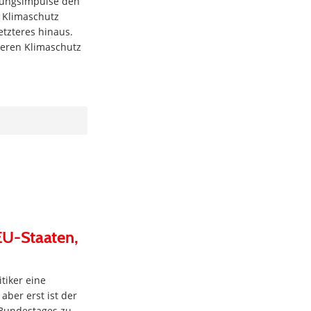
kungsimpulse den
 Klimaschutz
etzteres hinaus.
seren Klimaschutz
EU-Staaten,
itiker eine
ber erst ist der
 Bundestages zu