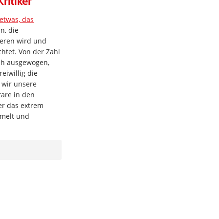
ritiker“
 etwas, das
n, die
ieren wird und
htet. Von der Zahl
och ausgewogen,
eiwillig die
 wir unsere
are in den
er das extrem
mmelt und