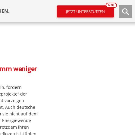
NEU
HEN.
JETZT UNTERSTÜTZEN
ramm weniger
n, fördern
eprojekte“ der
cht vorzeigen
ibt. Auch deutsche
 sie nicht auf dem
er Energiewende
 trotzdem ihren
eflogen ist, fühlen