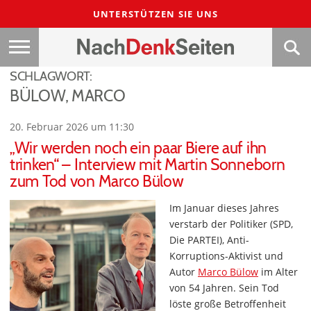
UNTERSTÜTZEN SIE UNS
SCHLAGWORT:
BÜLOW, MARCO
20. Februar 2026 um 11:30
„Wir werden noch ein paar Biere auf ihn
trinken“ – Interview mit Martin Sonneborn
zum Tod von Marco Bülow
Im Januar dieses Jahres
verstarb der Politiker (SPD,
Die PARTEI), Anti-
Korruptions-Aktivist und
Autor
Marco Bülow
im Alter
von 54 Jahren. Sein Tod
löste große Betroffenheit