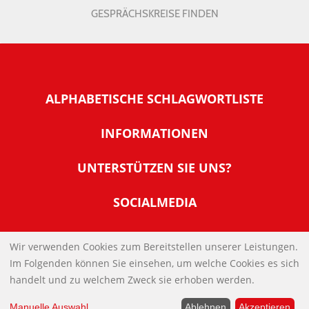
GESPRÄCHSKREISE FINDEN
ALPHABETISCHE SCHLAGWORTLISTE
INFORMATIONEN
Warum NachDenkSeiten
UNTERSTÜTZEN SIE UNS?
Wer steckt dahinter
Der Förderverein: IQM
SOCIALMEDIA
Tipps zur Nutzung der NachDenkSeiten
Allgemeine Spendeninformationen
Banner und E-Mail-Signaturen
IMPRESSUM
Werden Sie Fördermitglied
Wir verwenden Cookies zum Bereitstellen unserer Leistungen.
Links
Im Folgenden können Sie einsehen, um welche Cookies es sich
Spenden Sie Online
DATENSCHUTZERKLÄRUNG
Kontakt
handelt und zu welchem Zweck sie erhoben werden.
Impressum
Manuelle Auswahl
...
Ablehnen
Akzeptieren