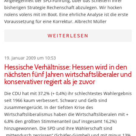
Angelegenheit der SPD-Führung, über das Scheitern ihrer
bisherigen Strategie Rechenschaft abzulegen. Wir hocken
nolens volens mit im Boot. Eine ehrliche Analyse ist die erste
Voraussetzung für eine Korrektur. Albrecht Müller
WEITERLESEN
19. Januar 2009 um 10:53
Hessische Verhältnisse: Hessen wird in den
nächsten fünf Jahren wirtschaftsliberaler und
konservativer regiert als je zuvor
Die CDU hat mit 37,2% (+ 0,4%) ihr schlechtestes Wahlergebnis
seit 1966 kaum verbessert. Schwarz und Gelb sind
zusammengerückt. In der tiefsten Krise des
Wirtschaftsliberalismus haben die Wirtschaftsliberalen mit +
6,8% den größten Stimmenanteil (auf insgesamt 16,2%)
hinzugewonnen. Die SPD und ihre Wählerschaft sind
„mittendurch zerrissen“ (Schäfer-Gümbel) und mit minus 13%