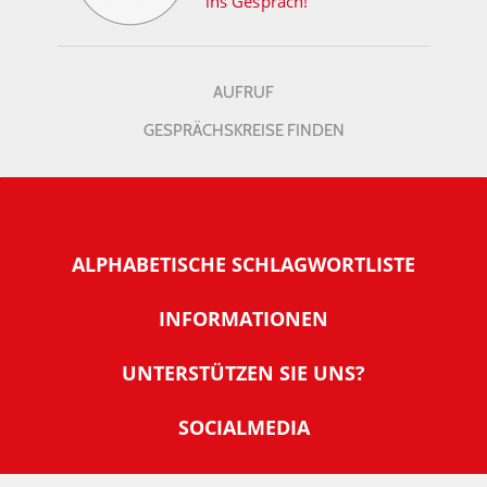
ins Gespräch!
AUFRUF
GESPRÄCHSKREISE FINDEN
ALPHABETISCHE SCHLAGWORTLISTE
INFORMATIONEN
Warum NachDenkSeiten
UNTERSTÜTZEN SIE UNS?
Wer steckt dahinter
Der Förderverein: IQM
SOCIALMEDIA
Tipps zur Nutzung der NachDenkSeiten
Allgemeine Spendeninformationen
Banner und E-Mail-Signaturen
IMPRESSUM