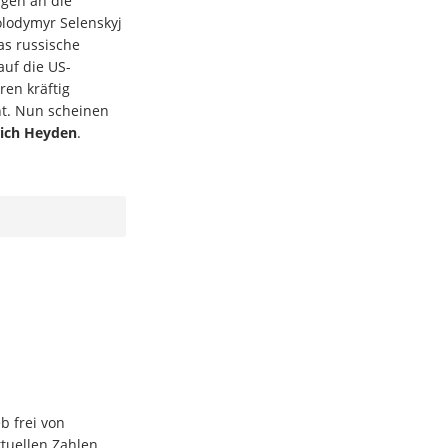
ngen an die
lodymyr Selenskyj
s russische
auf die US-
ren kräftig
t. Nun scheinen
rich Heyden
.
b frei von
tuellen Zahlen