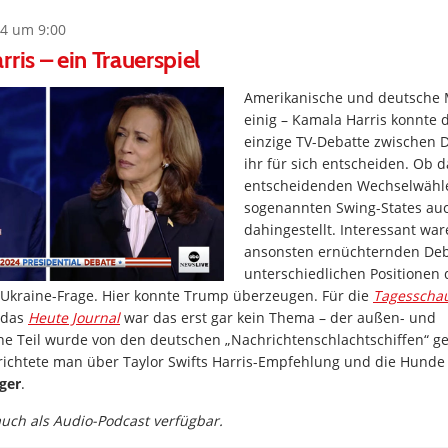
4 um 9:00
ris – ein Trauerspiel
Amerikanische und deutsche 
einig – Kamala Harris konnte 
einzige TV-Debatte zwischen
ihr für sich entscheiden. Ob d
entscheidenden Wechselwähle
sogenannten Swing-States auc
dahingestellt. Interessant war
ansonsten ernüchternden Deba
unterschiedlichen Positionen 
 Ukraine-Frage. Hier konnte Trump überzeugen. Für die
Tagesscha
 das
Heute Journal
war das erst gar kein Thema – der außen- und
che Teil wurde von den deutschen „Nachrichtenschlachtschiffen“ gef
berichtete man über Taylor Swifts Harris-Empfehlung und die Hund
ger
.
 auch als Audio-Podcast verfügbar.