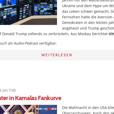
Jahren mit den Waffenlieferu
Ukraine und dem Hype um Wo
das Leben schwer gemacht. Da
Fernsehen hatte die Aversion 
Demokraten in den letzten Jah
angeheizt und Trump geschon
f Donald Trump vollends zu zerbröckeln. Aus Moskau berichtet
Ul
 auch als Audio-Podcast verfügbar.
WEITERLESEN
4 um 7:45
ter in Kamalas Fankurve
Die Wahlnacht in den USA blie
Überraschungen. Nach den ak