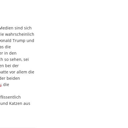
Medien sind sich
die wahrscheinlich
 Donald Trump und
as die
r in den
h so sehen, sei
en bei der
tte vor allem die
der beiden
u
, die
lissentlich
e und Katzen aus