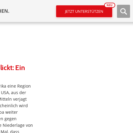
NEU
HEN.
JETZT UNTERSTÜTZEN
ickt: Ein
ika eine Region
 USA, aus der
itteln verjagt
heinlich wird
ba weiter
en gegen
e Niederlage von
 Mal, dass