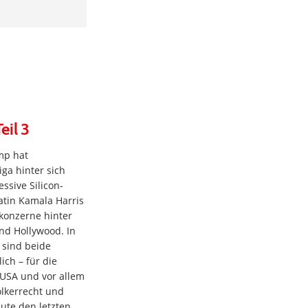
eil 3
mp hat
iga hinter sich
ssive Silicon-
atin Kamala Harris
lkonzerne hinter
und Hollywood. In
 sind beide
ich – für die
USA und vor allem
Völkerrecht und
ute den letzten