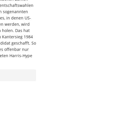
dentschaftswahlen
en sogenannten
es, in denen US-
en werden, wird
 holen. Das hat
m Kantersieg 1984
idat geschafft. So
es offenbar nur
teten Harris-Hype