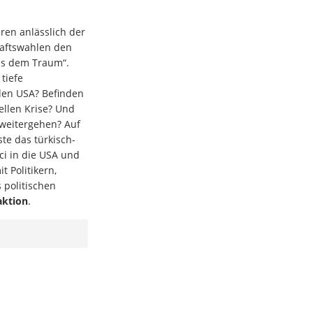
ren anlässlich der
aftswahlen den
us dem Traum“.
tiefe
 den USA? Befinden
iellen Krise? Und
weitergehen? Auf
te das türkisch-
ci in die USA und
t Politikern,
 politischen
aktion
.