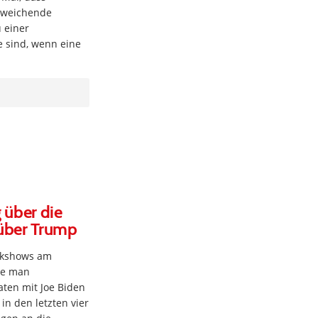
sweichende
 einer
 sind, wenn eine
 über die
nüber Trump
alkshows am
te man
aten mit Joe Biden
in den letzten vier