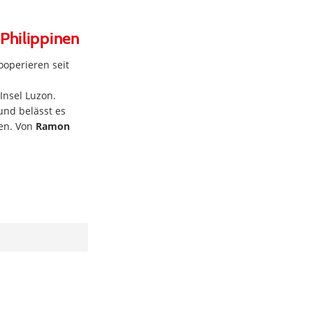
 Philippinen
ooperieren seit
Insel Luzon.
und belässt es
ten. Von
Ramon