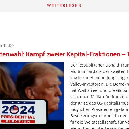
WEITERLESEN
m 13:00
enwahl: Kampf zweier Kapital-Fraktionen – T
Der Republikaner Donald Tru
Multimilliardäre der zweiten L
sowie zunehmend junge, aggre
Valley-Investoren. Die Demokr
hat Wall Street und die Globa
sich, dazu Milliardärsfrauen 
der Krise des US-Kapitalismus
möglichen Präsidenten gefährl
Bevölkerungsmehrheit in den 
für die Weltgesellschaft, für 
Menschenrechte. Lesen Sie he