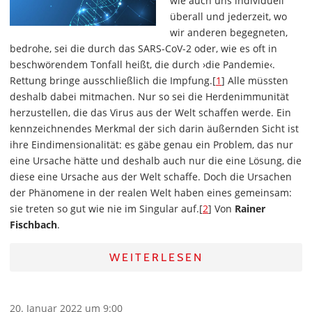
wie auch uns individuell
überall und jederzeit, wo
wir anderen begegneten,
bedrohe, sei die durch das SARS-CoV-2 oder, wie es oft in
beschwörendem Tonfall heißt, die durch ›die Pandemie‹.
Rettung bringe ausschließlich die Impfung.[
1
] Alle müssten
deshalb dabei mitmachen. Nur so sei die Herdenimmunität
herzustellen, die das Virus aus der Welt schaffen werde. Ein
kennzeichnendes Merkmal der sich darin äußernden Sicht ist
ihre Eindimensionalität: es gäbe genau ein Problem, das nur
eine Ursache hätte und deshalb auch nur die eine Lösung, die
diese eine Ursache aus der Welt schaffe. Doch die Ursachen
der Phänomene in der realen Welt haben eines gemeinsam:
sie treten so gut wie nie im Singular auf.[
2
] Von
Rainer
Fischbach
.
WEITERLESEN
20. Januar 2022 um 9:00