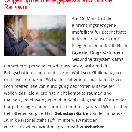
Ungeimpftem Pflegepersonal droht der
Rauswurf
Am 16. März tritt die
einrichtungsbezogene
Impfpflicht für Beschäftigte
in Krankenhäusern und
Pflegeheimen in Kraft. Nach
Lage der Dinge steht dem
Gesundheitssystem damit
ein weiterer personeller Aderlass bevor, während die
Belegschaften schon heute – zum Wohl von Klinikmanagern
und Investoren, zum Wehe der Patienten – auf dem letzten
Loch pfeifen. Die von Kündigung bedrohten Mitarbeiter
wollen das Feld allerdings nicht kampflos räumen und
machen gemeinsam gegen den Kahlschlag mobil. Warum der
bar jeder Logik und Vernunft ist und für ganz viel Wut bei den
Betroffenen sorgt, erklärt
Sebastian Garbe
von der Initiative
„Klinik Personal steht auf“ im Interview mit den
NachDenkSeiten. Mit ihm sprach
Ralf Wurzbacher
.