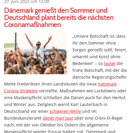
27. Juni 2022 um 12:00
Dänemark genießt den Sommer und
Deutschland plant bereits die nächsten
Coronamaßnahmen
„Unsere Botschaft ist, dass
ihr den Sommer ohne
Sorgen genießt sollt. Feiert,
umarmt und küsst ohne
Bedenken“ – so
lautet
die
frohe Botschaft, mit der die
dänische Regierungschefin
Mette Frederiksen ihren Landsleuten die neue
nationale
Corona-Strategie
vorstellte. Maßnahmen wie Lockdowns oder
eine Maskenpflicht schließen die Dänen auch für den Herbst
und Winter aus. Zeitgleich warnt Karl Lauterbach in
Deutschland vor einer
schweren Welle
und im
Bundeskanzleramt
denkt man laut
über eine O-bis-O-Regel
nach, mit der von Oktober bis Ostern die allgemeine
Maskenpflicht wieder Einzug halten soll. Dänemark und