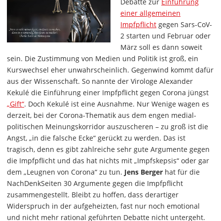
Debatte zur
Einführung
einer allgemeinen
Impfpflicht
gegen Sars-CoV-
2 starten und Februar oder
März soll es dann soweit
sein. Die Zustimmung von Medien und Politik ist groß, ein
Kurswechsel eher unwahrscheinlich. Gegenwind kommt dafür
aus der Wissenschaft. So nannte der Virologe Alexander
Kekulé die Einführung einer Impfpflicht gegen Corona jüngst
„Gift“
. Doch Kekulé ist eine Ausnahme. Nur Wenige wagen es
derzeit, bei der Corona-Thematik aus dem engen medial-
politischen Meinungskorridor auszuscheren – zu groß ist die
Angst, „in die falsche Ecke“ gerückt zu werden. Das ist
tragisch, denn es gibt zahlreiche sehr gute Argumente gegen
die Impfpflicht und das hat nichts mit „Impfskepsis“ oder gar
dem „Leugnen von Corona“ zu tun.
Jens Berger
hat für die
NachDenkSeiten 30 Argumente gegen die Impfpflicht
zusammengestellt. Bleibt zu hoffen, dass derartiger
Widerspruch in der aufgeheizten, fast nur noch emotional
und nicht mehr rational geführten Debatte nicht untergeht.