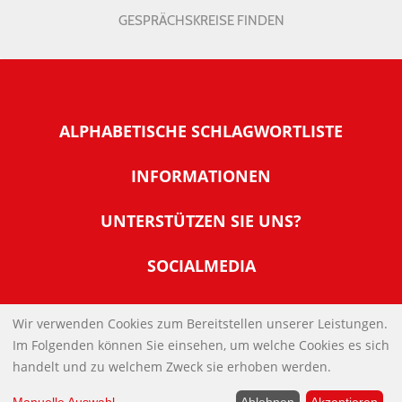
GESPRÄCHSKREISE FINDEN
ALPHABETISCHE SCHLAGWORTLISTE
INFORMATIONEN
Warum NachDenkSeiten
UNTERSTÜTZEN SIE UNS?
Wer steckt dahinter
Der Förderverein: IQM
SOCIALMEDIA
Tipps zur Nutzung der NachDenkSeiten
Allgemeine Spendeninformationen
Banner und E-Mail-Signaturen
IMPRESSUM
Werden Sie Fördermitglied
Wir verwenden Cookies zum Bereitstellen unserer Leistungen.
Links
Im Folgenden können Sie einsehen, um welche Cookies es sich
Spenden Sie Online
DATENSCHUTZERKLÄRUNG
Kontakt
handelt und zu welchem Zweck sie erhoben werden.
Impressum