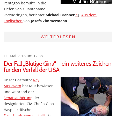
Pentagon bemüht, in die
Tiefen von Guantanamo
vorzudringen, berichtet
Michael Brenner
[
*
].
Aus dem
Englischen
von
Josefa Zimmermann
.
WEITERLESEN
11. Mai 2018 um 12:38
Der Fall „Blutige Gina“ – ein weiteres Zeichen
für den Verfall der USA
Unser Gastautor
Ray
McGovern
hat Mut bewiesen
und während der
Senatsanhörung
der
designierten CIA-Chefin Gina
Haspel kritische
Zwischenfragen gestellt
. Als