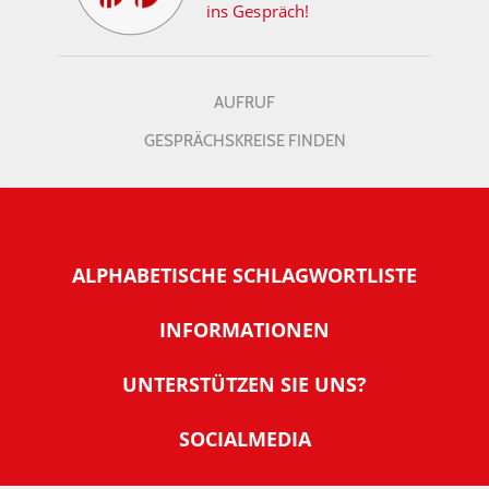
ins Gespräch!
AUFRUF
GESPRÄCHSKREISE FINDEN
ALPHABETISCHE SCHLAGWORTLISTE
INFORMATIONEN
Warum NachDenkSeiten
UNTERSTÜTZEN SIE UNS?
Wer steckt dahinter
Der Förderverein: IQM
SOCIALMEDIA
Tipps zur Nutzung der NachDenkSeiten
Allgemeine Spendeninformationen
Banner und E-Mail-Signaturen