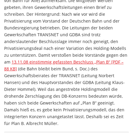
von Bahn für Alle) aufmerksam. Die Mitglieder werden
gebeten, ihren Gewerkschaftsleitungen einen Brief zu
schreiben. Der Hintergrund: Nach wie vor wird die
Privatisierung vom Vorstand der Deutschen Bahn und der
Bundesregierung betrieben. Die Leitungen der beiden
Gewerkschaften TRANSNET und GDBA sind trotz
anderslautender Beschlusslage immer noch geneigt, den
Privatisierungsdeal nach einer Variation des Holding-Modells
zu unterstützen. Damit verstoßen beide Vorstände gegen den
am
13.11.08 einstimmig gefassten Beschluss „Plan B“ [PDF –
88 KB]
(die Bahn bleibt beim Bund, s. Doc.) des
Gewerkschafts­beirates der TRANSNET (Leitung Norbert
Hansen) und des Hauptvorstandes der GDBA (Leitung Klaus-
Dieter Hommel). Weil das angestrebte Holdingmodell die
drohende Zerschlagung des DB-Konzerns bedeuten würde,
haben sich beide Gewerkschaften auf „Plan B“ geeinigt.
Damals hieß es, es gebe kein Privatisierungsmodell, das den
integrierten Konzern unangetastet lässt. Deshalb sei es Zeit
für Plan B. Albrecht Müller.