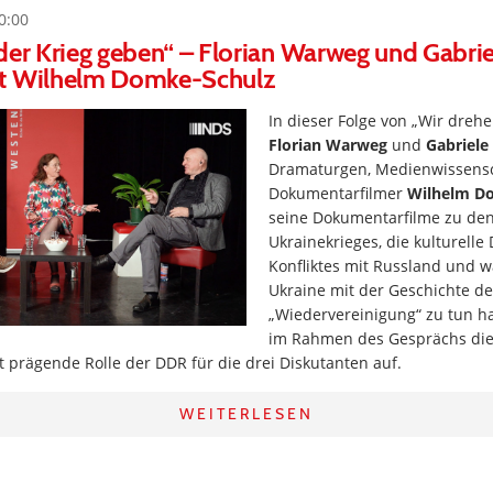
0:00
der Krieg geben“ – Florian Warweg und Gabrie
t Wilhelm Domke-Schulz
In dieser Folge von „Wir dreh
Florian Warweg
und
Gabriele
Dramaturgen, Medienwissensc
Dokumentarfilmer
Wilhelm D
seine Dokumentarfilme zu de
Ukrainekrieges, die kulturell
Konfliktes mit Russland und w
Ukraine mit der Geschichte d
„Wiedervereinigung“ zu tun 
im Rahmen des Gesprächs die 
t prägende Rolle der DDR für die drei Diskutanten auf.
WEITERLESEN