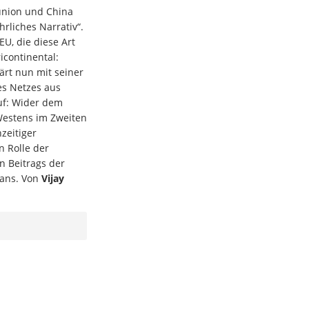
union und China
hrliches Narrativ“.
 EU, die diese Art
icontinental:
lärt nun mit seiner
es Netzes aus
uf: Wider dem
Westens im Zweiten
hzeitiger
 Rolle der
 Beitrags der
pans. Von
Vijay