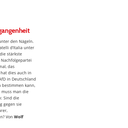
gangenheit
unter den Nägeln.
telli d’Italia unter
die stärkste
e Nachfolgepartei
nal, das
hat dies auch in
 AfD in Deutschland
n bestimmen kann,
, muss man die
: Sind die
g gegen sie
rer,
hen? Von
Wolf