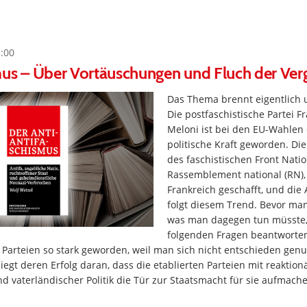
3:00
mus – Über Vortäuschungen und Fluch der Ver
Das Thema brennt eigentlich 
Die postfaschistische Partei Fra
Meloni ist bei den EU-Wahlen 
politische Kraft geworden. Di
des faschistischen Front Natio
Rassemblement national (RN), 
Frankreich geschafft, und die
folgt diesem Trend. Bevor ma
was man dagegen tun müsste
folgenden Fragen beantworten
 Parteien so stark geworden, weil man sich nicht entschieden genu
liegt deren Erfolg daran, dass die etablierten Parteien mit reaktionä
nd vaterländischer Politik die Tür zur Staatsmacht für sie aufmac