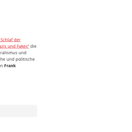
 Schlaf der
azis und Fakes“
die
eralismus und
che und politische
on
Frank