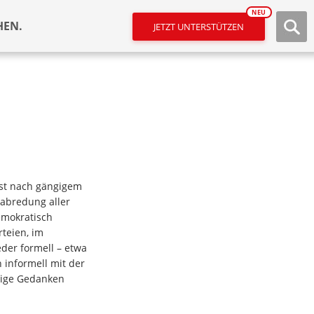
NEU
HEN.
JETZT UNTERSTÜTZEN
st nach gängigem
rabredung aller
demokratisch
teien, im
der formell – etwa
 informell mit der
nige Gedanken