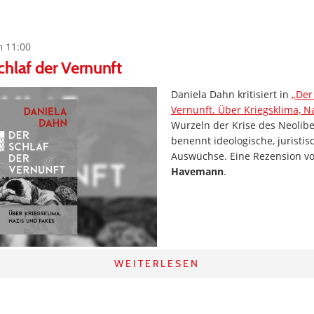
m 11:00
hlaf der Vernunft
Daniela Dahn kritisiert in
„Der
Vernunft. Über Kriegsklima, N
Wurzeln der Krise des Neolib
benennt ideologische, juristis
Auswüchse. Eine Rezension v
Havemann
.
WEITERLESEN