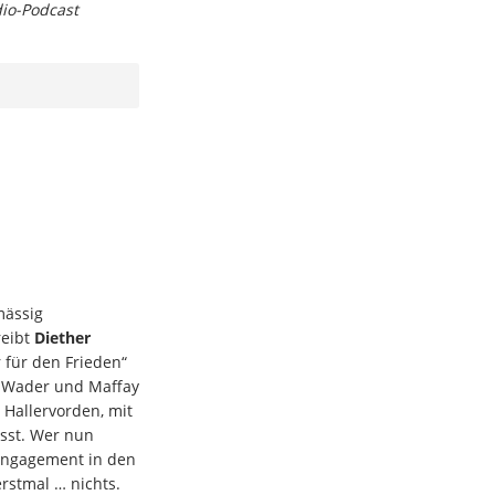
dio-Podcast
mässig
reibt
Diether
 für den Frieden“
, Wader und Maffay
 Hallervorden, mit
sst. Wer nun
Engagement in den
rstmal … nichts.