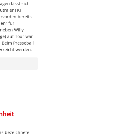
gen lässt sich
utralen) KI
ervorden bereits
en“ für
(neben Willy
ge) auf Tour war –
. Beim Presseball
erreicht werden.
hheit
as bezeichnete