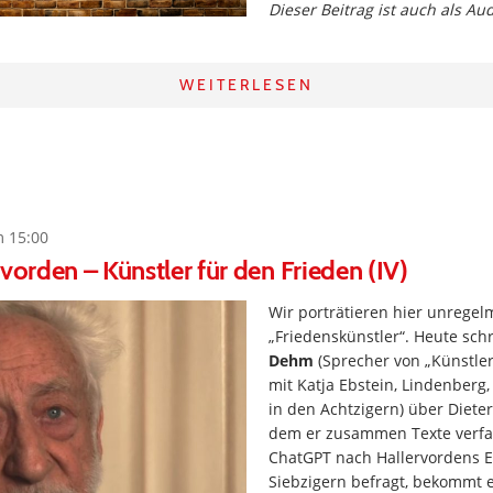
Dieser Beitrag ist auch als Au
WEITERLESEN
m 15:00
rvorden – Künstler für den Frieden (IV)
Wir porträtieren hier unregel
„Friedenskünstler“. Heute sch
Dehm
(Sprecher von „Künstler
mit Katja Ebstein, Lindenberg
in den Achtzigern) über Dieter
dem er zusammen Texte verfa
ChatGPT nach Hallervordens 
Siebzigern befragt, bekommt e