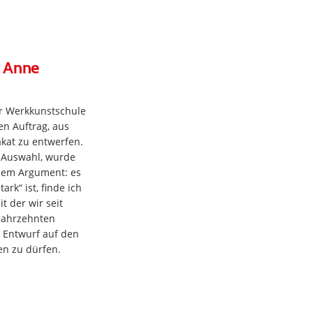
n Anne
ur Werkkunstschule
en Auftrag, aus
lakat zu entwerfen.
 Auswahl, wurde
dem Argument: es
ark“ ist, finde ich
t der wir seit
 Jahrzehnten
n Entwurf auf den
en zu dürfen.