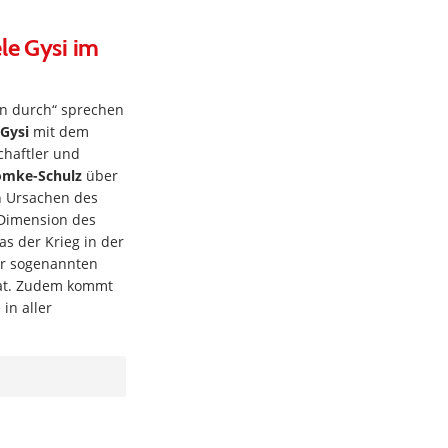
le Gysi im
en durch“ sprechen
 Gysi
mit dem
haftler und
omke-Schulz
über
n Ursachen des
e Dimension des
as der Krieg in der
er sogenannten
hat. Zudem kommt
in aller