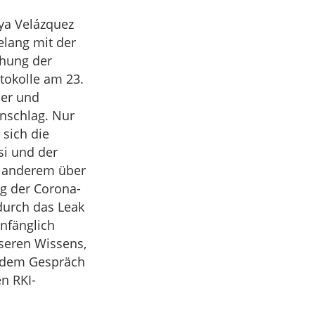
Aya Velázquez
elang mit der
chung der
tokolle am 23.
ler und
enschlag. Nur
 sich die
si und der
er anderem über
ng der Corona-
durch das Leak
nfänglich
seren Wissens,
in dem Gespräch
en RKI-