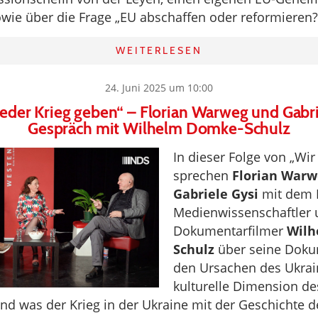
wie über die Frage „EU abschaffen oder reformieren?
WEITERLESEN
24. Juni 2025 um 10:00
ieder Krieg geben“ – Florian Warweg und Gabri
Gespräch mit Wilhelm Domke-Schulz
In dieser Folge von „Wi
sprechen
Florian Warw
Gabriele Gysi
mit dem 
Medienwissenschaftler
Dokumentarfilmer
Wilh
Schulz
über seine Doku
den Ursachen des Ukrain
kulturelle Dimension de
nd was der Krieg in der Ukraine mit der Geschichte d