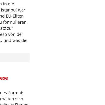
h in die
 Istanbul war
nd EU-Eliten,
u formulieren,
atz zur
ieso von der
EU und was die
iese
 des Formats
rhalten sich
akteur Florian