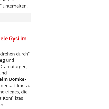
“ unterhalten.
ele Gysi im
r drehen durch“
eg
und
Dramaturgen,
 und
elm Domke-
mentarfilme zu
ekrieges, die
s Konfliktes
er