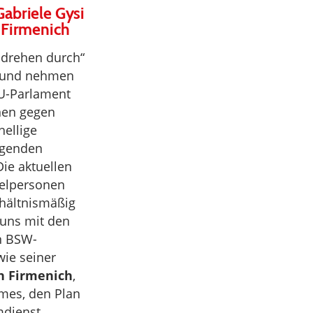
abriele Gysi
 Firmenich
r drehen durch“
l und nehmen
U-Parlament
nen gegen
hellige
agenden
Die aktuellen
elpersonen
rhältnismäßig
 uns mit den
n BSW-
wie seiner
h Firmenich
,
mes, den Plan
mdienst