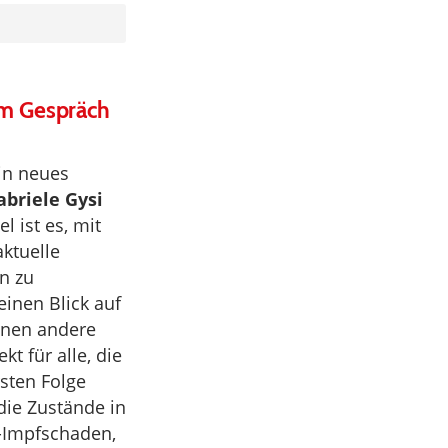
im Gespräch
ein neues
abriele Gysi
iel ist es, mit
ktuelle
n zu
einen Blick auf
enen andere
t für alle, die
rsten Folge
die Zustände in
-Impfschaden,