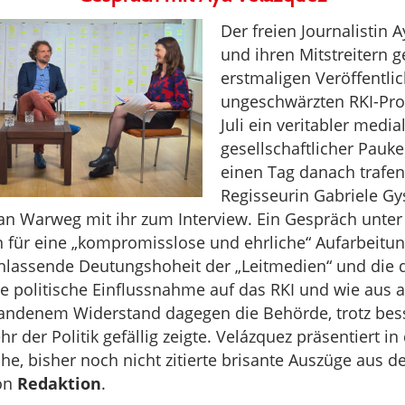
Der freien Journalistin 
und ihren Mitstreitern g
erstmaligen Veröffentli
ungeschwärzten RKI-Pro
Juli ein veritabler media
gesellschaftlicher Pauk
einen Tag danach trafen
Regisseurin Gabriele Gy
rian Warweg mit ihr zum Interview. Ein Gespräch unt
 für eine „kompromisslose und ehrliche“ Aufarbeitu
achlassende Deutungshoheit der „Leitmedien“ und die 
e politische Einflussnahme auf das RKI und wie aus a
andenem Widerstand dagegen die Behörde, trotz bes
r der Politik gefällig zeigte. Velázquez präsentiert 
he, bisher noch nicht zitierte brisante Auszüge aus d
Von
Redaktion
.