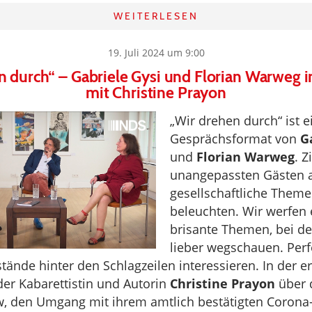
WEITERLESEN
19. Juli 2024 um 9:00
n durch“ – Gabriele Gysi und Florian Warweg 
mit Christine Prayon
„Wir drehen durch“ ist 
Gesprächsformat von
G
und
Florian Warweg
. Z
unangepassten Gästen a
gesellschaftliche Theme
beleuchten. Wir werfen 
brisante Themen, bei d
lieber wegschauen. Perfek
stände hinter den Schlagzeilen interessieren. In der e
der Kabarettistin und Autorin
Christine Prayon
über 
w, den Umgang mit ihrem amtlich bestätigten Corona