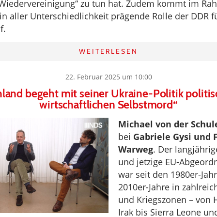
Wiedervereinigung“ zu tun hat. Zudem kommt im Ra
n aller Unterschiedlichkeit prägende Rolle der DDR fü
f.
WEITERLESEN
22. Februar 2025 um 10:00
land begeht mit seiner Ukraine-Politik politi
wirtschaftlichen Selbstmord“
Michael von der Schu
bei
Gabriele Gysi und 
Warweg
. Der langjähri
und jetzige EU-Abgeord
war seit den 1980er-Jahr
2010er-Jahre in zahlreic
und Kriegszonen – von Ha
Irak bis Sierra Leone un