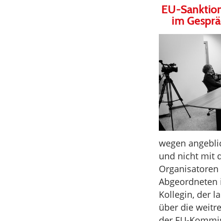
EU-Sanktion
im Gesprä
wegen angeblic
und nicht mit 
Organisatoren
Abgeordneten 
Kollegin, der 
über die weit
der EU-Kommis