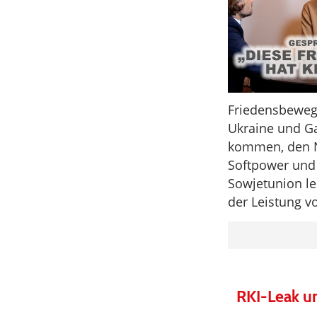
Friedensbeweg
Ukraine und Ga
kommen, den N
Softpower und
Sowjetunion l
der Leistung 
RKI-Leak un