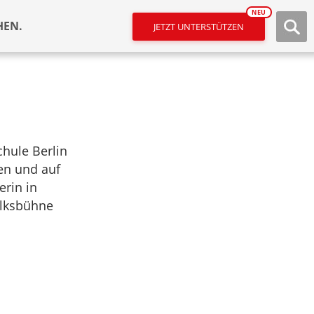
NEU
HEN.
JETZT UNTERSTÜTZEN
chule Berlin
men und auf
erin in
olksbühne