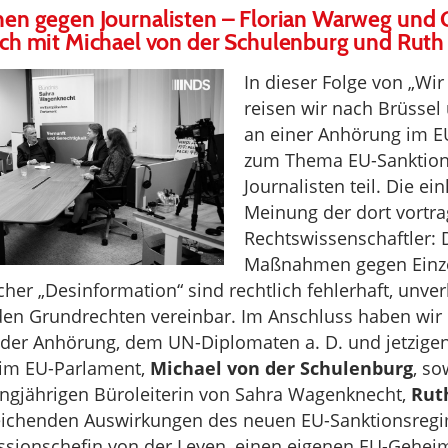
en gegen Journalisten – Florian Warweg und G
ch mit Michael von der Schulenburg und Ruth
In dieser Folge von „Wi
reisen wir nach Brüsse
an einer Anhörung im E
zum Thema EU-Sanktio
Journalisten teil. Die ein
Meinung der dort vortr
Rechtswissenschaftler: 
Maßnahmen gegen Einz
her „Desinformation“ sind rechtlich fehlerhaft, unve
den Grundrechten vereinbar. Im Anschluss haben wir
 der Anhörung, dem UN-Diplomaten a. D. und jetzige
im EU-Parlament,
Michael von der Schulenburg
, so
langjährigen Büroleiterin von Sahra Wagenknecht,
Rut
reichenden Auswirkungen des neuen EU-Sanktionsregi
sionschefin von der Leyen, einen eigenen EU-Gehei