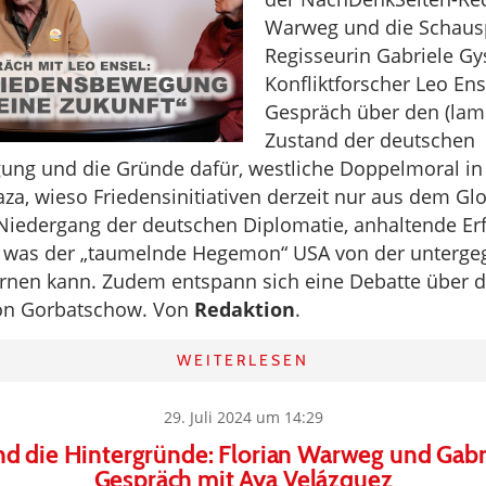
Warweg und die Schausp
Regisseurin Gabriele Gy
Konfliktforscher Leo Ens
Gespräch über den (lam
Zustand der deutschen
ung und die Gründe dafür, westliche Doppelmoral in
za, wieso Friedensinitiativen derzeit nur aus dem G
iedergang der deutschen Diplomatie, anhaltende Erf
 was der „taumelnde Hegemon“ USA von der unterg
ernen kann. Zudem entspann sich eine Debatte über 
von Gorbatschow. Von
Redaktion
.
WEITERLESEN
29. Juli 2024 um 14:29
d die Hintergründe: Florian Warweg und Gabr
Gespräch mit Aya Velázquez