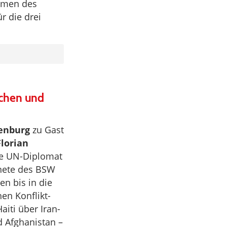
hmen des
r die drei
schen und
lenburg
zu Gast
Florian
ge UN-Diplomat
nete des BSW
en bis in die
hen Konflikt-
iti über Iran-
d Afghanistan –