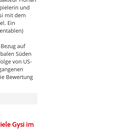
ielerin und
si mit dem
el. Ein
entablen)
 Bezug auf
lobalen Süden
olge von US-
egangenen
die Bewertung
iele Gysi im