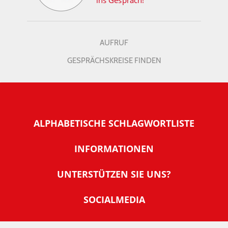
ins Gespräch!
AUFRUF
GESPRÄCHSKREISE FINDEN
ALPHABETISCHE SCHLAGWORTLISTE
INFORMATIONEN
Warum NachDenkSeiten
UNTERSTÜTZEN SIE UNS?
Wer steckt dahinter
Der Förderverein: IQM
SOCIALMEDIA
Tipps zur Nutzung der NachDenkSeiten
Allgemeine Spendeninformationen
Banner und E-Mail-Signaturen
IMPRESSUM