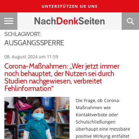
UNTERSTÜTZEN SIE UNS
SCHLAGWORT:
AUSGANGSSPERRE
08. August 2024 um 11:59
Corona-Maßnahmen: „Wer jetzt immer
noch behauptet, der Nutzen sei durch
Studien nachgewiesen, verbreitet
Fehlinformation“
Die Frage, ob Corona-
Maßnahmen wie
Kontaktverbote oder
Schulschließungen
überhaupt eine messbare
positive Wirkung entfaltet