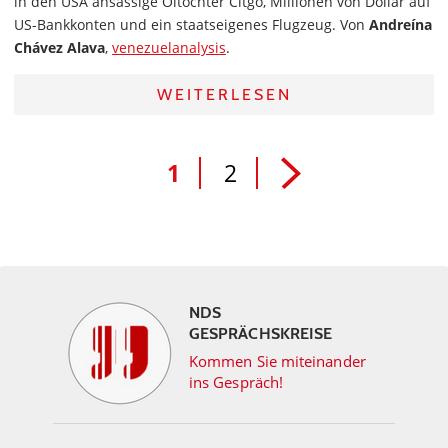
in den USA ansässige Öltochter Citgo, Millionen von Dollar auf
US-Bankkonten und ein staatseigenes Flugzeug. Von
Andreína
Chávez Alava
,
venezuelanalysis
.
WEITERLESEN
1
2
NDS
GESPRÄCHSKREISE
Kommen Sie miteinander
ins Gespräch!