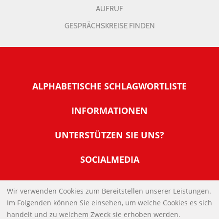
AUFRUF
GESPRÄCHSKREISE FINDEN
ALPHABETISCHE SCHLAGWORTLISTE
INFORMATIONEN
Warum NachDenkSeiten
UNTERSTÜTZEN SIE UNS?
Wer steckt dahinter
Der Förderverein: IQM
SOCIALMEDIA
Tipps zur Nutzung der NachDenkSeiten
Allgemeine Spendeninformationen
Banner und E-Mail-Signaturen
IMPRESSUM
Werden Sie Fördermitglied
Wir verwenden Cookies zum Bereitstellen unserer Leistungen.
Links
Im Folgenden können Sie einsehen, um welche Cookies es sich
Spenden Sie Online
DATENSCHUTZERKLÄRUNG
Kontakt
handelt und zu welchem Zweck sie erhoben werden.