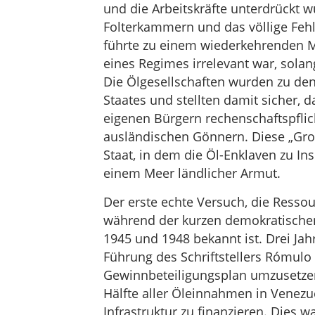
und die Arbeitskräfte unterdrückt w
Folterkammern und das völlige Fehle
führte zu einem wiederkehrenden M
eines Regimes irrelevant war, solang
Die Ölgesellschaften wurden zu de
Staates und stellten damit sicher, 
eigenen Bürgern rechenschaftspflic
ausländischen Gönnern. Diese „Gro
Staat, in dem die Öl-Enklaven zu I
einem Meer ländlicher Armut.
Der erste echte Versuch, die Resso
während der kurzen demokratischen
1945 und 1948 bekannt ist. Drei Jah
Führung des Schriftstellers Rómulo G
Gewinnbeteiligungsplan umzusetzen
Hälfte aller Öleinnahmen in Venezu
Infrastruktur zu finanzieren. Dies 