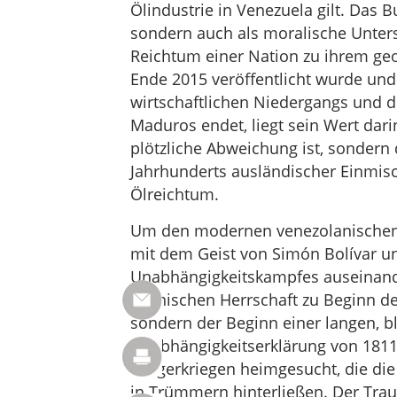
Ölindustrie in Venezuela gilt. Das B
sondern auch als moralische Unters
Reichtum einer Nation zu ihrem ge
Ende 2015 veröffentlicht wurde und
wirtschaftlichen Niedergangs und d
Maduros endet, liegt sein Wert darin
plötzliche Abweichung ist, sondern
Jahrhunderts ausländischer Einmi
Ölreichtum.
Um den modernen venezolanischen 
mit dem Geist von Simón Bolívar 
Unabhängigkeitskampfes auseinande
spanischen Herrschaft zu Beginn de
sondern der Beginn einer langen, bl
Unabhängigkeitserklärung von 1811
Bürgerkriegen heimgesucht, die die
in Trümmern hinterließen. Der Tra