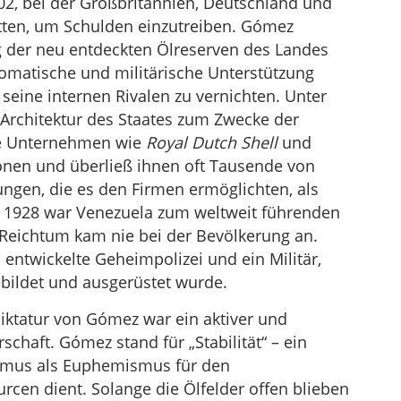
2, bei der Großbritannien, Deutschland und
tten, um Schulden einzutreiben. Gómez
g der neu entdeckten Ölreserven des Landes
omatische und militärische Unterstützung
 seine internen Rivalen zu vernichten. Unter
Architektur des Staates zum Zwecke der
te Unternehmen wie
Royal Dutch Shell
und
onen und überließ ihnen oft Tausende von
ngen, die es den Firmen ermöglichten, als
s 1928 war Venezuela zum weltweit führenden
 Reichtum kam nie bei der Bevölkerung an.
 entwickelte Geheimpolizei und ein Militär,
ildet und ausgerüstet wurde.
Diktatur von Gómez war ein aktiver und
schaft. Gómez stand für „Stabilität“ – ein
ismus als Euphemismus für den
cen dient. Solange die Ölfelder offen blieben