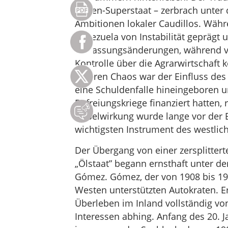
Anden-Superstaat – zerbrach unter
Ambitionen lokaler Caudillos. Wäh
Venezuela von Instabilität geprägt 
Verfassungsänderungen, während v
Kontrolle über die Agrarwirtschaft k
inneren Chaos war der Einfluss des
eine Schuldenfalle hineingeboren un
Befreiungskriege finanziert hatten,
Hebelwirkung wurde lange vor der
wichtigsten Instrument des westlich
Der Übergang von einer zersplitter
„Ölstaat” begann ernsthaft unter de
Gómez. Gómez, der von 1908 bis 193
Westen unterstützten Autokraten. Er
Überleben im Inland vollständig von
Interessen abhing. Anfang des 20. 