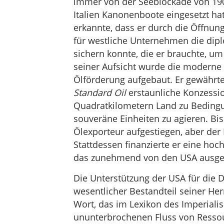
immer von der Seeblockade von 190
Italien Kanonenboote eingesetzt ha
erkannte, dass er durch die Öffnun
für westliche Unternehmen die dipl
sichern konnte, die er brauchte, um
seiner Aufsicht wurde die moderne 
Ölförderung aufgebaut. Er gewähr
Standard Oil
erstaunliche Konzessi
Quadratkilometern Land zu Bedingu
souveräne Einheiten zu agieren. Bi
Ölexporteur aufgestiegen, aber der
Stattdessen finanzierte er eine hoch
das zunehmend von den USA ausgeb
Die Unterstützung der USA für die 
wesentlicher Bestandteil seiner Herr
Wort, das im Lexikon des Imperial
ununterbrochenen Fluss von Ressour