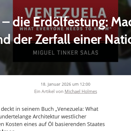
– die Erdölfestung: Mac
d der Zerfall einer Nat
18. Januar 2026 um 12:00
Ein Artikel von
Michael Holmes
deckt in seinem Buch „Venezuela: What
undertelange Architektur westlicher
n Kosten eines auf Öl basierenden Staates