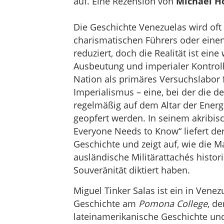
auf. Eine Rezension von
Michael H
Die Geschichte Venezuelas wird oft
charismatischen Führers oder eine
reduziert, doch die Realität ist ein
Ausbeutung und imperialer Kontroll
Nation als primäres Versuchslabor 
Imperialismus – eine, bei der die 
regelmäßig auf dem Altar der Ener
geopfert werden. In seinem akribis
Everyone Needs to Know“ liefert der
Geschichte und zeigt auf, wie die M
ausländische Militärattachés histo
Souveränität diktiert haben.
Miguel Tinker Salas ist ein in Vene
Geschichte am
Pomona College
, d
lateinamerikanische Geschichte und