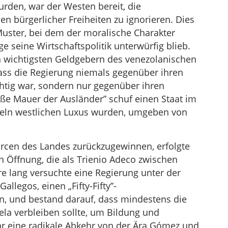
urden, war der Westen bereit, die
n bürgerlicher Freiheiten zu ignorieren. Dies
uster, bei dem der moralische Charakter
e seine Wirtschaftspolitik unterwürfig blieb.
n wichtigsten Geldgebern des venezolanischen
dass die Regierung niemals gegenüber ihren
htig war, sondern nur gegenüber ihren
ße Mauer der Ausländer” schuf einen Staat im
nseln westlichen Luxus wurden, umgeben von
urcen des Landes zurückzugewinnen, erfolgte
 Öffnung, die als Trienio Adeco zwischen
re lang versuchte eine Regierung unter der
allegos, einen „Fifty-Fifty”-
, und bestand darauf, dass mindestens die
ela verbleiben sollte, um Bildung und
war eine radikale Abkehr von der Ära Gómez und