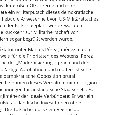
tens der großen Ölkonzerne und ihrer
te ein Militärputsch dieses demokratische
 hebt die Anwesenheit von US-Militärattachés
nen der Putsch geplant wurde, was den
ne Rückkehr zur Militärherrschaft von
ndern sogar begrüßt werden würde.
iktatur unter Marcos Pérez Jiménez in den
weis für die Prioritäten des Westens. Pérez
ache der „Modernisierung” sprach und den
großartige Autobahnen und modernistische
ie demokratische Opposition brutal
en belohnten dieses Verhalten mit der Legion
eichnungen für ausländische Staatschefs. Für
 Jiménez der ideale Verbündete: Er war ein
üßte ausländische Investitionen ohne
”. Die Tatsache, dass sein Regime auf