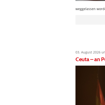
weggelassen worde
03. August 2026 u
Ceuta – an P