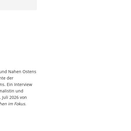
n und Nahen Ostens
nte der
ns. Ein Interview
rnalistin und
 Juli 2026 von
hen im Fokus
.