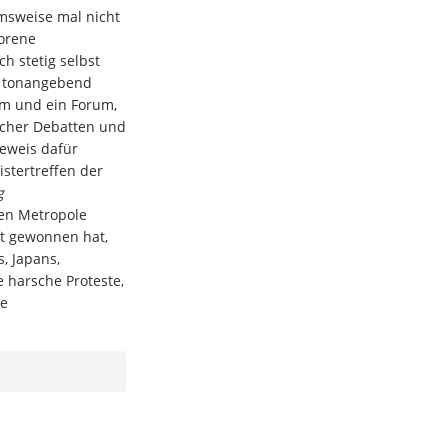
msweise mal nicht
worene
ch stetig selbst
k tonangebend
orm und ein Forum,
scher Debatten und
Beweis dafür
istertreffen der
g
chen Metropole
ft gewonnen hat,
, Japans,
e harsche Proteste,
he