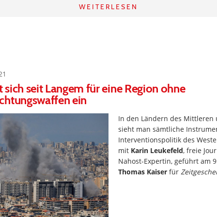
WEITERLESEN
21
zt sich seit Langem für eine Region ohne
chtungswaffen ein
In den Ländern des Mittlere
sieht man sämtliche Instrume
Interventionspolitik des Weste
mit
Karin Leukefeld
, freie Jou
Nahost-Expertin, geführt am 9.
Thomas Kaiser
für
Zeitgesche