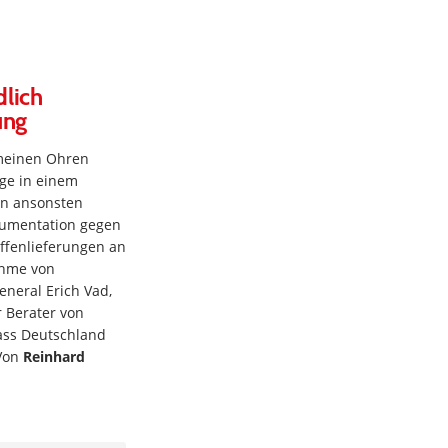
dlich
ung
 meinen Ohren
age in einem
en ansonsten
gumentation gegen
ffenlieferungen an
ahme von
neral Erich Vad,
r Berater von
dass Deutschland
 Von
Reinhard