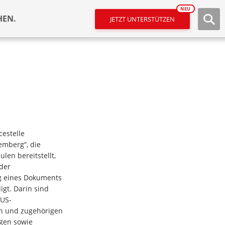
NEU
HEN.
JETZT UNTERSTÜTZEN
cestelle
emberg“, die
len bereitstellt,
der
 eines Dokuments
igt. Darin sind
 US-
en und zugehörigen
ngen sowie