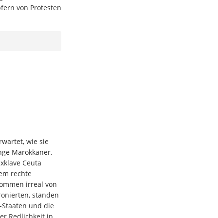
fern von Protesten
wartet, wie sie
nge Marokkaner,
Exklave Ceuta
em rechte
kommen irreal von
onierten, standen
-Staaten und die
r Redlichkeit in