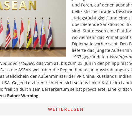
und Foren, auf denen ausnah
bellizistische Tiraden, besch
„Kriegstüchtigkeit“ und eine si
überbietende Sanktionspoliti
sind. Stattdessen eine Plattf
wo vielmehr das Primat politi
Diplomatie vorherrscht. Den 
lieferte das jüngste Außenmin
1967 gegründeten
Vereinigun
 Nationen (ASEAN
), das vom 21. bis zum 23. Juli in der philippinis
 Dass die ASEAN weit über die Region hinaus an Ausstrahlungskra
as Stelldichein der Außenminister der VR China, Russlands, Indiens
USA. Gegen Letzteren richteten sich seitens linker Kräfte im Land
o freilich durch sein Berserkertum selbst provozierte. Eine kritisc
 von
Rainer Werning
.
WEITERLESEN