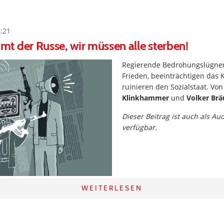
6:21
 der Russe, wir müssen alle sterben!
Regierende Bedrohungslügne
Frieden, beeinträchtigen das 
ruinieren den Sozialstaat. Vo
Klinkhammer
und
Volker Br
Dieser Beitrag ist auch als Au
verfügbar.
WEITERLESEN