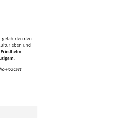
r gefährden den
Kulturleben und
n
Friedhelm
äutigam
.
dio-Podcast