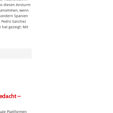
das diesen Ansturm
f genommen, wenn
, sondern Spanien
nt Pedro Sanchez
hat gezeigt: Mit
edacht –
onale Plattformen