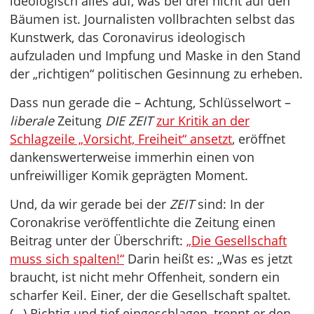
ideologisch alles auf, was bei drei nicht auf den
Bäumen ist. Journalisten vollbrachten selbst das
Kunstwerk, das Coronavirus ideologisch
aufzuladen und Impfung und Maske in den Stand
der „richtigen“ politischen Gesinnung zu erheben.
Dass nun gerade die – Achtung, Schlüsselwort –
liberale
Zeitung
DIE ZEIT
zur Kritik an der
Schlagzeile „Vorsicht, Freiheit“ ansetzt
, eröffnet
dankenswerterweise immerhin einen von
unfreiwilliger Komik geprägten Moment.
Und, da wir gerade bei der
ZEIT
sind: In der
Coronakrise veröffentlichte die Zeitung einen
Beitrag unter der Überschrift:
„Die Gesellschaft
muss sich spalten!“
Darin heißt es: „Was es jetzt
braucht, ist nicht mehr Offenheit, sondern ein
scharfer Keil. Einer, der die Gesellschaft spaltet.
(…) Richtig und tief eingeschlagen, trennt er den