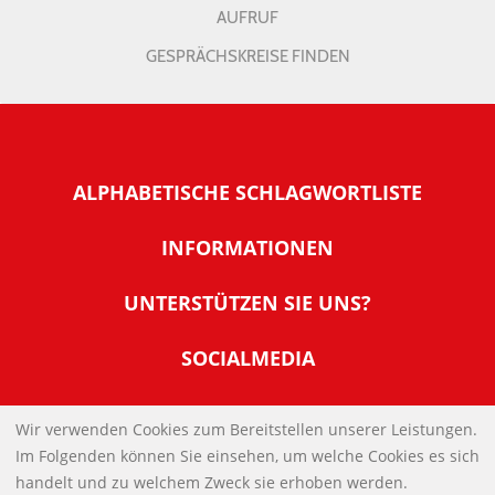
AUFRUF
GESPRÄCHSKREISE FINDEN
ALPHABETISCHE SCHLAGWORTLISTE
INFORMATIONEN
Warum NachDenkSeiten
UNTERSTÜTZEN SIE UNS?
Wer steckt dahinter
Der Förderverein: IQM
SOCIALMEDIA
Tipps zur Nutzung der NachDenkSeiten
Allgemeine Spendeninformationen
Banner und E-Mail-Signaturen
IMPRESSUM
Werden Sie Fördermitglied
Wir verwenden Cookies zum Bereitstellen unserer Leistungen.
Links
Im Folgenden können Sie einsehen, um welche Cookies es sich
Spenden Sie Online
DATENSCHUTZERKLÄRUNG
Kontakt
handelt und zu welchem Zweck sie erhoben werden.