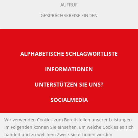
AUFRUF
GESPRÄCHSKREISE FINDEN
ALPHABETISCHE SCHLAGWORTLISTE
INFORMATIONEN
Warum NachDenkSeiten
UNTERSTÜTZEN SIE UNS?
Wer steckt dahinter
Der Förderverein: IQM
SOCIALMEDIA
Tipps zur Nutzung der NachDenkSeiten
Allgemeine Spendeninformationen
Banner und E-Mail-Signaturen
IMPRESSUM
Werden Sie Fördermitglied
Wir verwenden Cookies zum Bereitstellen unserer Leistungen.
Links
Im Folgenden können Sie einsehen, um welche Cookies es sich
Spenden Sie Online
DATENSCHUTZERKLÄRUNG
Kontakt
handelt und zu welchem Zweck sie erhoben werden.