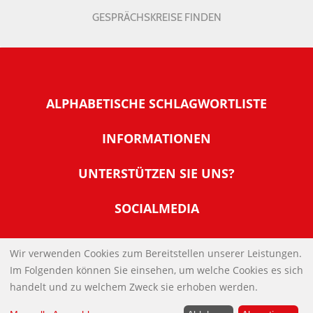
GESPRÄCHSKREISE FINDEN
ALPHABETISCHE SCHLAGWORTLISTE
INFORMATIONEN
Warum NachDenkSeiten
UNTERSTÜTZEN SIE UNS?
Wer steckt dahinter
Der Förderverein: IQM
SOCIALMEDIA
Tipps zur Nutzung der NachDenkSeiten
Allgemeine Spendeninformationen
Banner und E-Mail-Signaturen
IMPRESSUM
Werden Sie Fördermitglied
Wir verwenden Cookies zum Bereitstellen unserer Leistungen.
Links
Im Folgenden können Sie einsehen, um welche Cookies es sich
Spenden Sie Online
DATENSCHUTZERKLÄRUNG
Kontakt
handelt und zu welchem Zweck sie erhoben werden.
Impressum