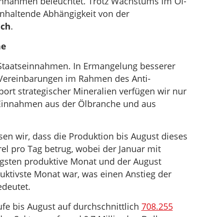
einnahmen beleuchtet. Trotz Wachstums im Öl-
anhaltende Abhängigkeit von der
ich
.
he
 Staatseinnahmen. In Ermangelung besserer
Vereinbarungen im Rahmen des Anti-
rt strategischer Mineralien verfügen wir nur
 Einnahmen aus der Ölbranche und aus
ssen wir, dass die Produktion bis August dieses
rel pro Tag betrug, wobei der Januar mit
igsten produktive Monat und der August
uktivste Monat war, was einen Anstieg der
edeutet.
ufe bis August auf durchschnittlich
708.255