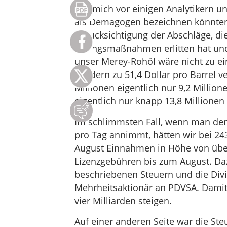
Um mich vor einigen Analytikern un
als Demagogen bezeichnen könnten
Berücksichtigung der Abschläge, die
Zwangsmaßnahmen erlitten hat und d
unser Merey-Rohöl wäre nicht zu ei
sondern zu 51,4 Dollar pro Barrel v
Millionen eigentlich nur 9,2 Million
eigentlich nur knapp 13,8 Millionen
Im schlimmsten Fall, wenn man den
pro Tag annimmt, hätten wir bei 2
August Einnahmen in Höhe von über 
Lizenzgebühren bis zum August. Da
beschriebenen Steuern und die Divi
Mehrheitsaktionär an PDVSA. Damit
vier Milliarden steigen.
Auf einer anderen Seite war die St