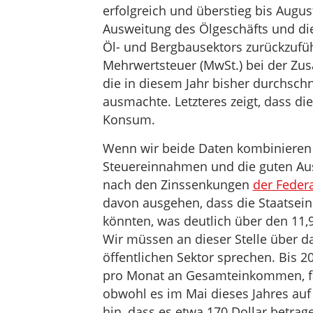
erfolgreich und überstieg bis August
Ausweitung des Ölgeschäfts und di
Öl- und Bergbausektors zurückzufüh
Mehrwertsteuer (MwSt.) bei der Zu
die in diesem Jahr bisher durchschn
ausmachte. Letzteres zeigt, dass di
Konsum.
Wenn wir beide Daten kombinieren 
Steuereinnahmen und die guten Auss
nach den Zinssenkungen
der Feder
davon ausgehen, dass die Staatsein
könnten, was deutlich über den 11,9
Wir müssen an dieser Stelle über 
öffentlichen Sektor sprechen. Bis 2
pro Monat an Gesamteinkommen, fa
obwohl es im Mai dieses Jahres auf 
hin, dass es etwa 170 Dollar betra