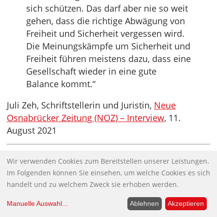
sich schützen. Das darf aber nie so weit
gehen, dass die richtige Abwägung von
Freiheit und Sicherheit vergessen wird.
Die Meinungskämpfe um Sicherheit und
Freiheit führen meistens dazu, dass eine
Gesellschaft wieder in eine gute
Balance kommt.“
Juli Zeh, Schriftstellerin und Juristin,
Neue
Osnabrücker Zeitung (NOZ) – Interview
, 11.
August 2021
„Wir sind im Moment in einer
Wir verwenden Cookies zum Bereitstellen unserer Leistungen.
Übergangsphase. Jetzt muss man aus
Im Folgenden können Sie einsehen, um welche Cookies es sich
allen Rohren feuern, was das Impfen
handelt und zu welchem Zweck sie erhoben werden.
anbelangt. […] Die Solidargemeinschaft
Manuelle Auswahl
...
Ablehnen
Akzeptieren
macht mir ein kostenloses Angebot,