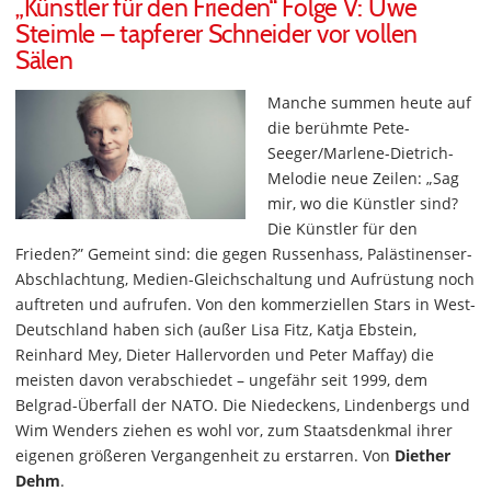
„Künstler für den Frieden“ Folge V: Uwe
Steimle – tapferer Schneider vor vollen
Sälen
Manche summen heute auf
die berühmte Pete-
Seeger/Marlene-Dietrich-
Melodie neue Zeilen: „Sag
mir, wo die Künstler sind?
Die Künstler für den
Frieden?” Gemeint sind: die gegen Russenhass, Palästinenser-
Abschlachtung, Medien-Gleichschaltung und Aufrüstung noch
auftreten und aufrufen. Von den kommerziellen Stars in West-
Deutschland haben sich (außer Lisa Fitz, Katja Ebstein,
Reinhard Mey, Dieter Hallervorden und Peter Maffay) die
meisten davon verabschiedet – ungefähr seit 1999, dem
Belgrad-Überfall der NATO. Die Niedeckens, Lindenbergs und
Wim Wenders ziehen es wohl vor, zum Staatsdenkmal ihrer
eigenen größeren Vergangenheit zu erstarren. Von
Diether
Dehm
.