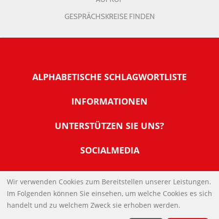
GESPRÄCHSKREISE FINDEN
ALPHABETISCHE SCHLAGWORTLISTE
INFORMATIONEN
Warum NachDenkSeiten
UNTERSTÜTZEN SIE UNS?
Wer steckt dahinter
Der Förderverein: IQM
SOCIALMEDIA
Tipps zur Nutzung der NachDenkSeiten
Allgemeine Spendeninformationen
Banner und E-Mail-Signaturen
IMPRESSUM
Werden Sie Fördermitglied
Wir verwenden Cookies zum Bereitstellen unserer Leistungen.
Links
Im Folgenden können Sie einsehen, um welche Cookies es sich
Spenden Sie Online
DATENSCHUTZERKLÄRUNG
Kontakt
handelt und zu welchem Zweck sie erhoben werden.