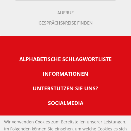
AUFRUF
GESPRÄCHSKREISE FINDEN
ALPHABETISCHE SCHLAGWORTLISTE
INFORMATIONEN
Warum NachDenkSeiten
UNTERSTÜTZEN SIE UNS?
Wer steckt dahinter
Der Förderverein: IQM
SOCIALMEDIA
Tipps zur Nutzung der NachDenkSeiten
Allgemeine Spendeninformationen
Banner und E-Mail-Signaturen
IMPRESSUM
Werden Sie Fördermitglied
Wir verwenden Cookies zum Bereitstellen unserer Leistungen.
Links
Im Folgenden können Sie einsehen, um welche Cookies es sich
Spenden Sie Online