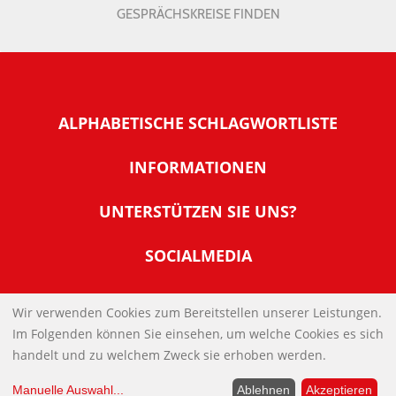
GESPRÄCHSKREISE FINDEN
ALPHABETISCHE SCHLAGWORTLISTE
INFORMATIONEN
Warum NachDenkSeiten
UNTERSTÜTZEN SIE UNS?
Wer steckt dahinter
Der Förderverein: IQM
SOCIALMEDIA
Tipps zur Nutzung der NachDenkSeiten
Allgemeine Spendeninformationen
Banner und E-Mail-Signaturen
IMPRESSUM
Werden Sie Fördermitglied
Wir verwenden Cookies zum Bereitstellen unserer Leistungen.
Links
Im Folgenden können Sie einsehen, um welche Cookies es sich
Spenden Sie Online
DATENSCHUTZERKLÄRUNG
Kontakt
handelt und zu welchem Zweck sie erhoben werden.
Impressum
Manuelle Auswahl
...
Ablehnen
Akzeptieren