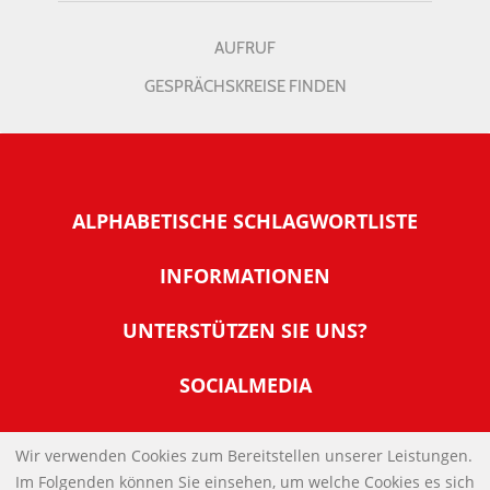
AUFRUF
GESPRÄCHSKREISE FINDEN
ALPHABETISCHE SCHLAGWORTLISTE
INFORMATIONEN
Warum NachDenkSeiten
UNTERSTÜTZEN SIE UNS?
Wer steckt dahinter
Der Förderverein: IQM
SOCIALMEDIA
Tipps zur Nutzung der NachDenkSeiten
Allgemeine Spendeninformationen
Banner und E-Mail-Signaturen
IMPRESSUM
Werden Sie Fördermitglied
Wir verwenden Cookies zum Bereitstellen unserer Leistungen.
Links
Im Folgenden können Sie einsehen, um welche Cookies es sich
Spenden Sie Online