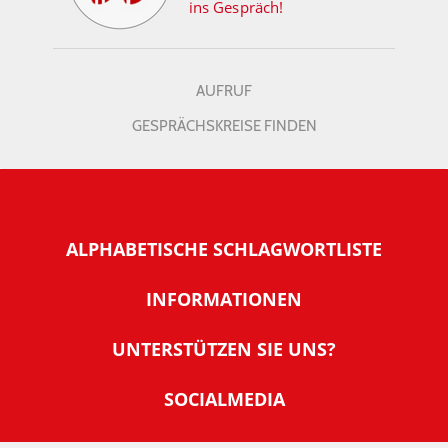
ins Gespräch!
AUFRUF
GESPRÄCHSKREISE FINDEN
ALPHABETISCHE SCHLAGWORTLISTE
INFORMATIONEN
Warum NachDenkSeiten
UNTERSTÜTZEN SIE UNS?
Wer steckt dahinter
Der Förderverein: IQM
SOCIALMEDIA
Tipps zur Nutzung der NachDenkSeiten
Allgemeine Spendeninformationen
Banner und E-Mail-Signaturen