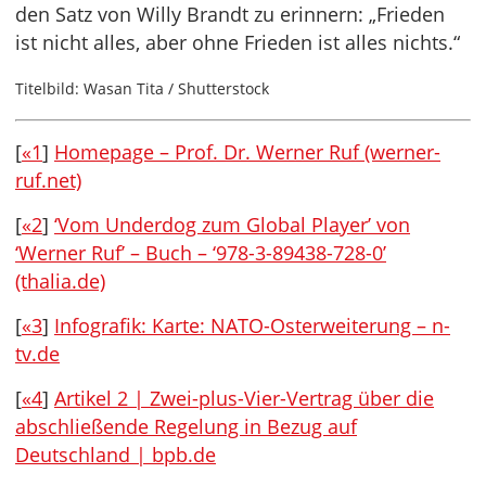
den Satz von Willy Brandt zu erinnern: „Frieden
ist nicht alles, aber ohne Frieden ist alles nichts.“
Titelbild: Wasan Tita / Shutterstock
[
«1
]
Homepage – Prof. Dr. Werner Ruf (werner-
ruf.net)
[
«2
]
‘Vom Underdog zum Global Player’ von
‘Werner Ruf’ – Buch – ‘978-3-89438-728-0’
(thalia.de)
[
«3
]
Infografik: Karte: NATO-Osterweiterung – n-
tv.de
[
«4
]
Artikel 2 | Zwei-plus-Vier-Vertrag über die
abschließende Regelung in Bezug auf
Deutschland | bpb.de