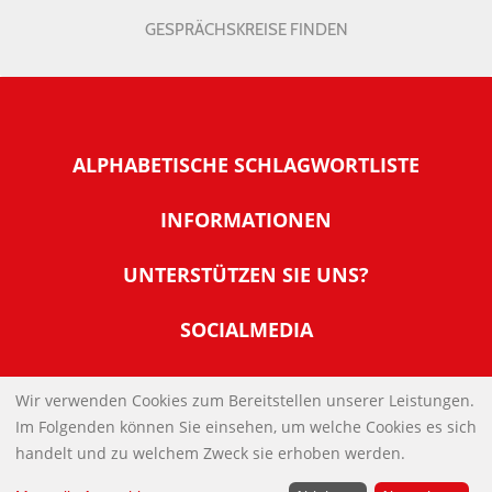
GESPRÄCHSKREISE FINDEN
ALPHABETISCHE SCHLAGWORTLISTE
INFORMATIONEN
Warum NachDenkSeiten
UNTERSTÜTZEN SIE UNS?
Wer steckt dahinter
Der Förderverein: IQM
SOCIALMEDIA
Tipps zur Nutzung der NachDenkSeiten
Allgemeine Spendeninformationen
Banner und E-Mail-Signaturen
IMPRESSUM
Werden Sie Fördermitglied
Wir verwenden Cookies zum Bereitstellen unserer Leistungen.
Links
Im Folgenden können Sie einsehen, um welche Cookies es sich
Spenden Sie Online
DATENSCHUTZERKLÄRUNG
Kontakt
handelt und zu welchem Zweck sie erhoben werden.
Impressum