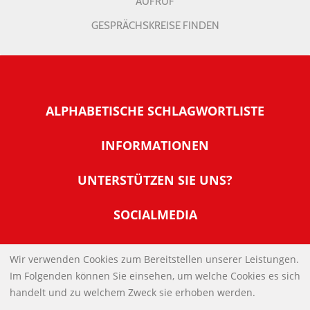
AUFRUF
GESPRÄCHSKREISE FINDEN
ALPHABETISCHE SCHLAGWORTLISTE
INFORMATIONEN
Warum NachDenkSeiten
UNTERSTÜTZEN SIE UNS?
Wer steckt dahinter
Der Förderverein: IQM
SOCIALMEDIA
Tipps zur Nutzung der NachDenkSeiten
Allgemeine Spendeninformationen
Banner und E-Mail-Signaturen
IMPRESSUM
Werden Sie Fördermitglied
Wir verwenden Cookies zum Bereitstellen unserer Leistungen.
Links
Im Folgenden können Sie einsehen, um welche Cookies es sich
Spenden Sie Online
DATENSCHUTZERKLÄRUNG
Kontakt
handelt und zu welchem Zweck sie erhoben werden.