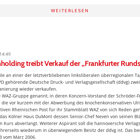
WEITERLESEN
14:49
olding treibt Verkauf der „Frankfurter Rund
le an einer der letztverbliebenen linksliberalen überregionalen T
 SPD gehörende Deutsche Druck- und Verlagsgesellschaft (ddvg) zwe
nierung wieder verkaufen.
ie WAZ-Gruppe genannt, in deren Konzern-Vorstand der Schröder-
 die vor kurzem mit der Abwerbung des knochenkonservativen Ulri
ativen Rheinischen Post für ihr Stammblatt WAZ von sich Reden ge
 das Kölner Haus DuMont dessen Senior-Chef Neven von seinen Blä
en Kurs abverlangt. Weiterer Aspirant soll die hannoversche Verlag
ihrerseits wiederum in überwiegendem Besitz der ddvg ist. Das be
B vom März 2006.