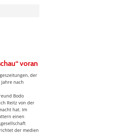
schau“ voran
ageszeitungen, der
i Jahre nach
Freund Bodo
ch Reitz von der
macht hat. Im
ttern einen
sgesellschaft
richtet der medien