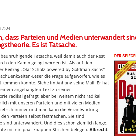
17:04
dass Parteien und Medien unterwandert sind,
stheorie. Es ist Tatsache.
t beunruhigende Tatsache, weil damit auch der Rest
rch den Kamin gejagt worden ist. Als auf den
r Beitrag „Olaf Scholz powered by Goldman Sachs“
NachDenkSeiten-Leser die Frage aufgeworfen, wie es
it kommen konnte. Siehe im Anhang seine Mail. Er hat
d einem angehängten Text zu seiner
ie radikal gefragt, aber bei weitem nicht radikal
hlich mit unseren Parteien und mit vielen Medien
t viel schlimmer und man kann die Verantwortung
i den Parteien selbst festmachen. Sie sind
e sind unterwandert. Und dies schon ziemlich lange.
ute mit ein paar knappen Strichen belegen.
Albrecht