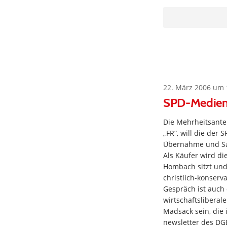
22. März 2006 um 
SPD-Medienh
Die Mehrheitsantei
„FR“, will die der
Übernahme und Sa
Als Käufer wird d
Hombach sitzt und
christlich-konserv
Gespräch ist auch
wirtschaftsliberal
Madsack sein, die 
newsletter des DG