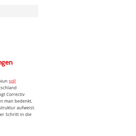
ngen
 Nun
soll
tschland
gt Correctiv
enn man bedenkt,
struktur aufweist.
r Schritt in die