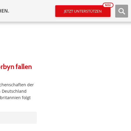
NEU
HEN.
JETZT UNTERSTÜTZEN
rbyn fallen
achenschaften der
n Deutschland
ritannien folgt