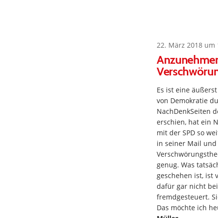
22. März 2018 um 
Anzunehmen, 
Verschwörung
Es ist eine äußers
von Demokratie du
NachDenkSeiten de
erschien, hat ein 
mit der SPD so we
in seiner Mail un
Verschwörungstheor
genug. Was tatsäc
geschehen ist, is
dafür gar nicht be
fremdgesteuert. Si
Das möchte ich he