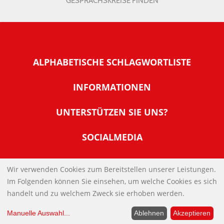
GESPRÄCHSKREISE FINDEN
ALPHABETISCHE SCHLAGWORTLISTE
INFORMATIONEN
Warum NachDenkSeiten
UNTERSTÜTZEN SIE UNS?
Wer steckt dahinter
Der Förderverein: IQM
SOCIALMEDIA
Tipps zur Nutzung der NachDenkSeiten
Allgemeine Spendeninformationen
Banner und E-Mail-Signaturen
IMPRESSUM
Werden Sie Fördermitglied
Wir verwenden Cookies zum Bereitstellen unserer Leistungen.
Links
Im Folgenden können Sie einsehen, um welche Cookies es sich
Spenden Sie Online
DATENSCHUTZERKLÄRUNG
Kontakt
handelt und zu welchem Zweck sie erhoben werden.
Impressum
Manuelle Auswahl
...
Ablehnen
Akzeptieren