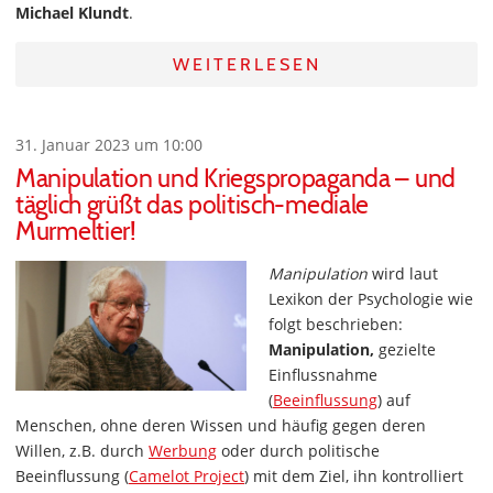
Michael Klundt
.
WEITERLESEN
31. Januar 2023 um 10:00
Manipulation und Kriegspropaganda – und
täglich grüßt das politisch-mediale
Murmeltier!
Manipulation
wird laut
Lexikon der Psychologie wie
folgt beschrieben:
Manipulation,
gezielte
Einflussnahme
(
Beeinflussung
) auf
Menschen, ohne deren Wissen und häufig gegen deren
Willen, z.B. durch
Werbung
oder durch politische
Beeinflussung (
Camelot Project
) mit dem Ziel, ihn kontrolliert