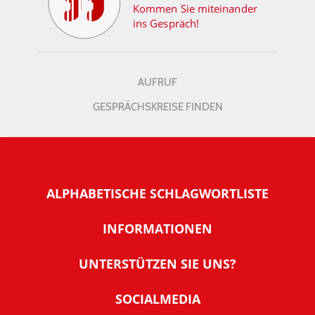
Kommen Sie miteinander
ins Gespräch!
AUFRUF
GESPRÄCHSKREISE FINDEN
ALPHABETISCHE SCHLAGWORTLISTE
INFORMATIONEN
Warum NachDenkSeiten
UNTERSTÜTZEN SIE UNS?
Wer steckt dahinter
Der Förderverein: IQM
SOCIALMEDIA
Tipps zur Nutzung der NachDenkSeiten
Allgemeine Spendeninformationen