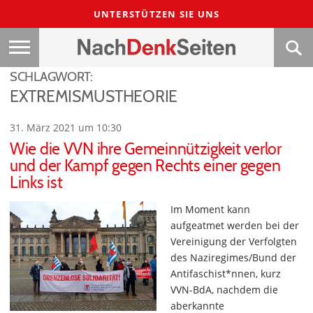
UNTERSTÜTZEN SIE UNS
SCHLAGWORT:
EXTREMISMUSTHEORIE
31. März 2021 um 10:30
Wie die VVN ihre Gemeinnützigkeit verlor
und der Kampf gegen Rechts einer gegen
Links ist
Im Moment kann
aufgeatmet werden bei der
Vereinigung der Verfolgten
des Naziregimes/Bund der
Antifaschist*nnen, kurz
VVN-BdA, nachdem die
aberkannte