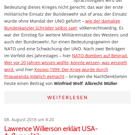
Sprachlosigkeit wird der
Bedeutung dieses Krieges nicht gerecht: das war der erste
militärische Einsatz der Bundeswehr out of area; der Einsatz
wurde ohne Mandat der UNO geführt –
wie der damalige
Bundeskanzler Schröder selbst sagt
: völkerrechtswidrig. Es
war der Einstieg für weitere Militäreinsätze des Westens und
auch der Bundeswehr, für einen Bedeutungsgewinn der
NATO und eine Schwächung der UNO. Nach zwei Beiträgen
im Vorfeld des Jahrestages – hier
NATO-Bomben auf Belgrad.
Wer vor 20 Jahren wissen wollte, konnte wissen, was gespielt
wird.
und hier
Kosovo 1999: Der Krieg wurde durch
Propaganda möglich gemacht
– bringen die NachDenkSeiten
heute einen Beitrag von
Winfried Wolf
.
Albrecht Müller
.
WEITERLESEN
08. August 2018 um 8:20
Lawrence Wilkerson erklärt USA-