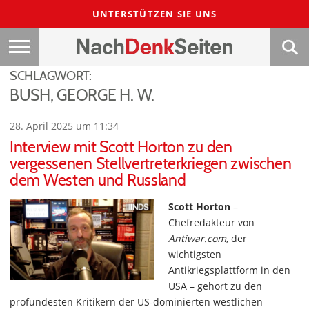
UNTERSTÜTZEN SIE UNS
SCHLAGWORT:
BUSH, GEORGE H. W.
28. April 2025 um 11:34
Interview mit Scott Horton zu den
vergessenen Stellvertreterkriegen zwischen
dem Westen und Russland
Scott Horton
–
Chefredakteur von
Antiwar.com
, der
wichtigsten
Antikriegsplattform in den
USA – gehört zu den
profundesten Kritikern der US-dominierten westlichen