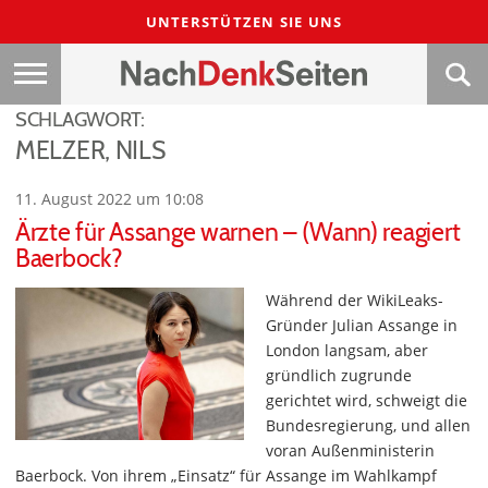
UNTERSTÜTZEN SIE UNS
SCHLAGWORT:
MELZER, NILS
11. August 2022 um 10:08
Ärzte für Assange warnen – (Wann) reagiert
Baerbock?
Während der WikiLeaks-
Gründer Julian Assange in
London langsam, aber
gründlich zugrunde
gerichtet wird, schweigt die
Bundesregierung, und allen
voran Außenministerin
Baerbock. Von ihrem „Einsatz“ für Assange im Wahlkampf