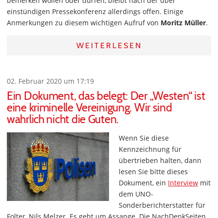
bemerken wollen oder dürfen, bleibt nach der über
einstündigen Pressekonferenz allerdings offen. Einige
Anmerkungen zu diesem wichtigen Aufruf von
Moritz Müller
.
WEITERLESEN
02. Februar 2020 um 17:19
Ein Dokument, das belegt: Der „Westen“ ist
eine kriminelle Vereinigung. Wir sind
wahrlich nicht die Guten.
Wenn Sie diese
Kennzeichnung für
übertrieben halten, dann
lesen Sie bitte dieses
Dokument, ein
Interview
mit
dem UNO-
Sonderberichterstatter für
Folter, Nils Melzer. Es geht um Assange. Die NachDenkSeiten