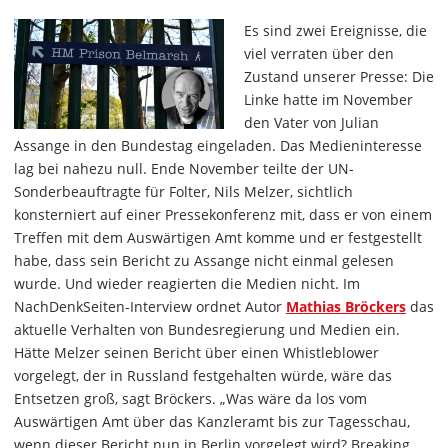
Es sind zwei Ereignisse, die
viel verraten über den
Zustand unserer Presse: Die
Linke hatte im November
den Vater von Julian
Assange in den Bundestag eingeladen. Das Medieninteresse
lag bei nahezu null. Ende November teilte der UN-
Sonderbeauftragte für Folter, Nils Melzer, sichtlich
konsterniert auf einer Pressekonferenz mit, dass er von einem
Treffen mit dem Auswärtigen Amt komme und er festgestellt
habe, dass sein Bericht zu Assange nicht einmal gelesen
wurde. Und wieder reagierten die Medien nicht. Im
NachDenkSeiten-Interview ordnet Autor
Mathias Bröckers
das
aktuelle Verhalten von Bundesregierung und Medien ein.
Hätte Melzer seinen Bericht über einen Whistleblower
vorgelegt, der in Russland festgehalten würde, wäre das
Entsetzen groß, sagt Bröckers. „Was wäre da los vom
Auswärtigen Amt über das Kanzleramt bis zur Tagesschau,
wenn dieser Bericht nun in Berlin vorgelegt wird? Breaking