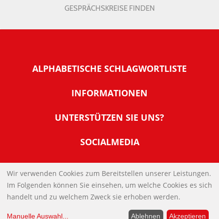
GESPRÄCHSKREISE FINDEN
ALPHABETISCHE SCHLAGWORTLISTE
INFORMATIONEN
Warum NachDenkSeiten
UNTERSTÜTZEN SIE UNS?
Wer steckt dahinter
Der Förderverein: IQM
SOCIALMEDIA
Tipps zur Nutzung der NachDenkSeiten
Allgemeine Spendeninformationen
Banner und E-Mail-Signaturen
IMPRESSUM
Werden Sie Fördermitglied
Wir verwenden Cookies zum Bereitstellen unserer Leistungen.
Links
Im Folgenden können Sie einsehen, um welche Cookies es sich
Spenden Sie Online
DATENSCHUTZERKLÄRUNG
Kontakt
handelt und zu welchem Zweck sie erhoben werden.
Impressum
Manuelle Auswahl
...
Ablehnen
Akzeptieren