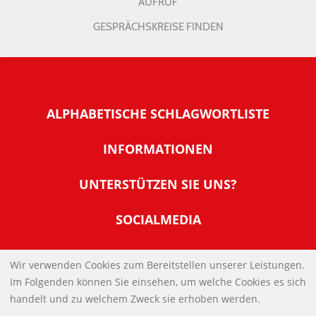
AUFRUF
GESPRÄCHSKREISE FINDEN
ALPHABETISCHE SCHLAGWORTLISTE
INFORMATIONEN
Warum NachDenkSeiten
UNTERSTÜTZEN SIE UNS?
Wer steckt dahinter
Der Förderverein: IQM
SOCIALMEDIA
Tipps zur Nutzung der NachDenkSeiten
Allgemeine Spendeninformationen
Banner und E-Mail-Signaturen
IMPRESSUM
Werden Sie Fördermitglied
Wir verwenden Cookies zum Bereitstellen unserer Leistungen.
Links
Im Folgenden können Sie einsehen, um welche Cookies es sich
Spenden Sie Online
DATENSCHUTZERKLÄRUNG
Kontakt
handelt und zu welchem Zweck sie erhoben werden.