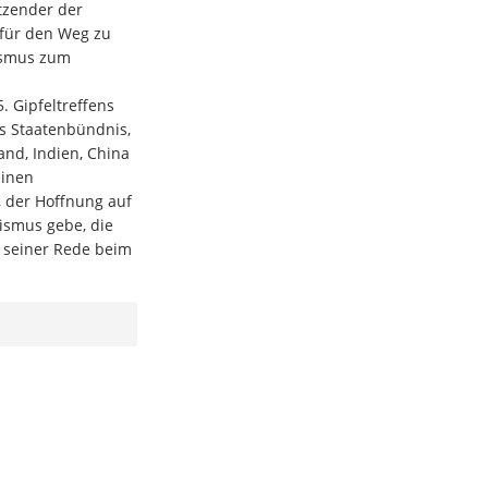
itzender der
für den Weg zu
lismus zum
. Gipfeltreffens
as Staatenbündnis,
and, Indien, China
einen
 der Hoffnung auf
lismus gebe, die
n seiner Rede beim