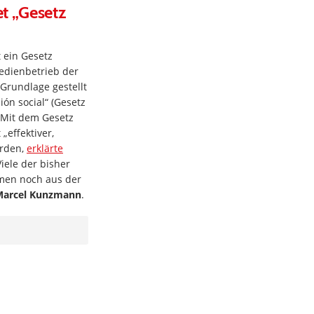
t „Gesetz
 ein Gesetz
edienbetrieb der
 Grundlage gestellt
ón social“ (Gesetz
 Mit dem Gesetz
„effektiver,
erden,
erklärte
iele der bisher
men noch aus der
Marcel Kunzmann
.