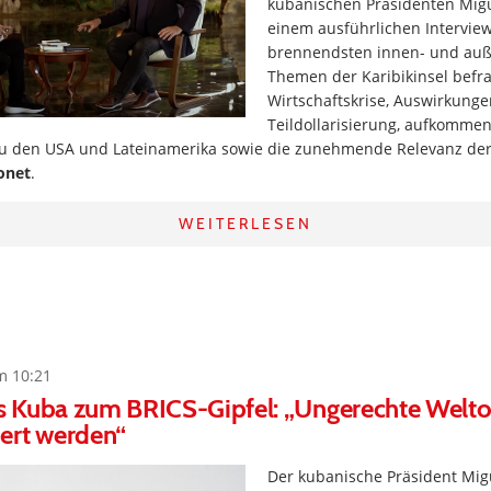
kubanischen Präsidenten Migu
einem ausführlichen Intervie
brennendsten innen- und auß
Themen der Karibikinsel befra
Wirtschaftskrise, Auswirkunge
Teildollarisierung, aufkommen
u den USA und Lateinamerika sowie die zunehmende Relevanz der
onet
.
WEITERLESEN
m 10:21
 Kuba zum BRICS-Gipfel: „Ungerechte Welt
ert werden“
Der kubanische Präsident Mig