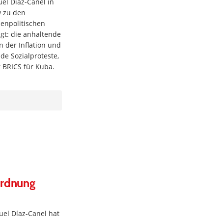
el Díaz-Canel in
w zu den
enpolitischen
gt: die anhaltende
n der Inflation und
de Sozialproteste,
 BRICS für Kuba.
ordnung
uel Díaz-Canel hat