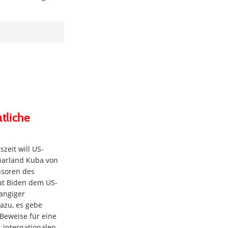
tliche
zeit will US-
barland Kuba von
nsoren des
hat Biden dem US-
rangiger
dazu, es gebe
Beweise für eine
 internationalen