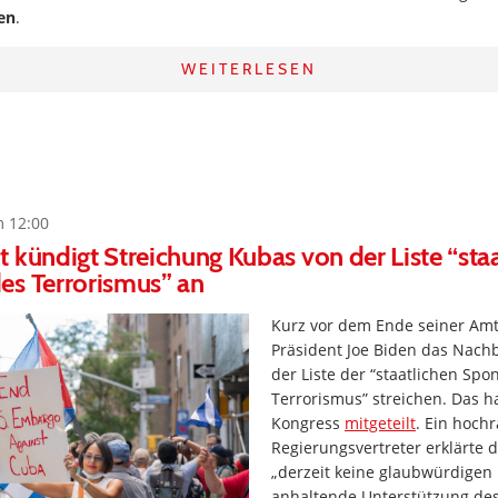
en
.
WEITERLESEN
m 12:00
 kündigt Streichung Kubas von der Liste “staa
es Terrorismus” an
Kurz vor dem Ende seiner Amts
Präsident Joe Biden das Nach
der Liste der “staatlichen Spo
Terrorismus” streichen. Das 
Kongress
mitgeteilt
. Ein hoch
Regierungsvertreter erklärte 
„derzeit keine glaubwürdigen 
anhaltende Unterstützung des