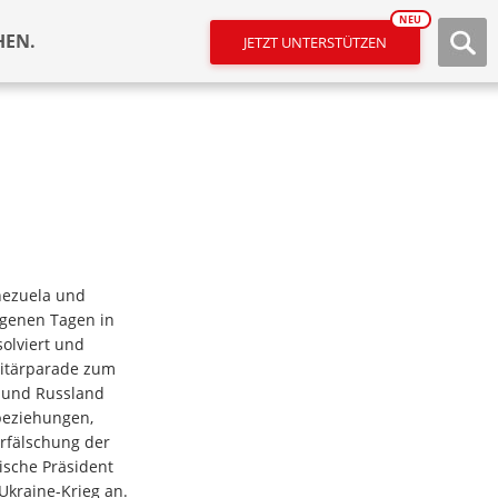
NEU
HEN.
JETZT UNTERSTÜTZEN
nezuela und
ngenen Tagen in
olviert und
litärparade zum
a und Russland
beziehungen,
erfälschung der
ische Präsident
Ukraine-Krieg an.