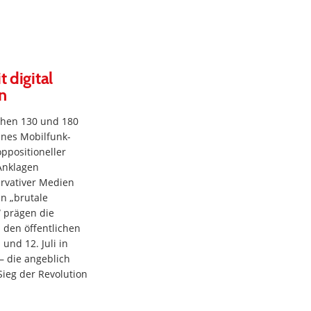
 digital
n
schen 130 und 180
nes Mobilfunk-
ppositioneller
Anklagen
ervativer Medien
n „brutale
 prägen die
 den öffentlichen
nd 12. Juli in
– die angeblich
Sieg der Revolution