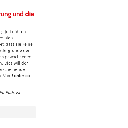
rung und die
ng Juli nähren
dialen
t, dass sie keine
ordergründe der
isch gewachsenen
 Dies will der
 erscheinende
n. Von
Frederico
dio-Podcast