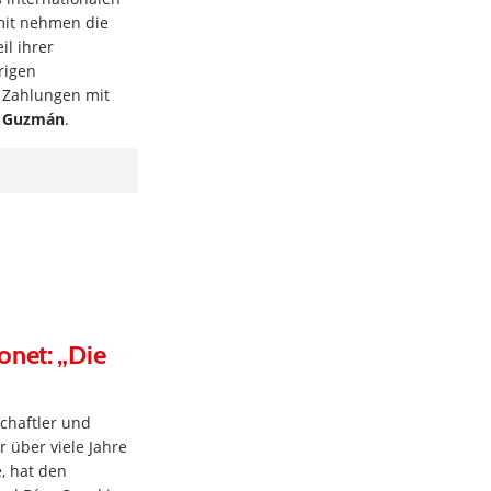
mit nehmen die
il ihrer
rigen
 Zahlungen mit
a Guzmán
.
onet: „Die
chaftler und
r über viele Jahre
e, hat den