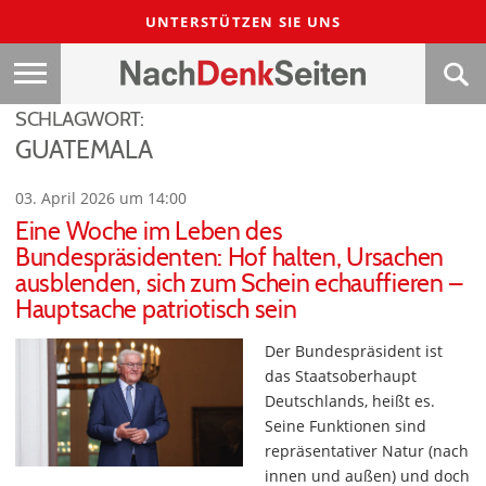
UNTERSTÜTZEN SIE UNS
SCHLAGWORT:
GUATEMALA
03. April 2026 um 14:00
Eine Woche im Leben des
Bundespräsidenten: Hof halten, Ursachen
ausblenden, sich zum Schein echauffieren –
Hauptsache patriotisch sein
Der Bundespräsident ist
das Staatsoberhaupt
Deutschlands, heißt es.
Seine Funktionen sind
repräsentativer Natur (nach
innen und außen) und doch