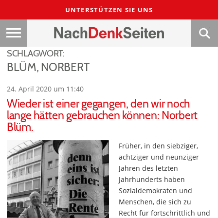
UNTERSTÜTZEN SIE UNS
SCHLAGWORT:
BLÜM, NORBERT
24. April 2020 um 11:40
Wieder ist einer gegangen, den wir noch
lange hätten gebrauchen können: Norbert
Blüm.
Früher, in den siebziger,
achtziger und neunziger
Jahren des letzten
Jahrhunderts haben
Sozialdemokraten und
Menschen, die sich zu
Recht für fortschrittlich und