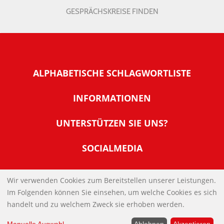
GESPRÄCHSKREISE FINDEN
ALPHABETISCHE SCHLAGWORTLISTE
INFORMATIONEN
Warum NachDenkSeiten
UNTERSTÜTZEN SIE UNS?
Wer steckt dahinter
Der Förderverein: IQM
SOCIALMEDIA
Tipps zur Nutzung der NachDenkSeiten
Allgemeine Spendeninformationen
Banner und E-Mail-Signaturen
IMPRESSUM
Werden Sie Fördermitglied
Wir verwenden Cookies zum Bereitstellen unserer Leistungen.
Links
Im Folgenden können Sie einsehen, um welche Cookies es sich
Spenden Sie Online
DATENSCHUTZERKLÄRUNG
Kontakt
handelt und zu welchem Zweck sie erhoben werden.
Impressum