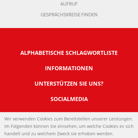
AUFRUF
GESPRÄCHSKREISE FINDEN
ALPHABETISCHE SCHLAGWORTLISTE
INFORMATIONEN
Warum NachDenkSeiten
UNTERSTÜTZEN SIE UNS?
Wer steckt dahinter
Der Förderverein: IQM
SOCIALMEDIA
Tipps zur Nutzung der NachDenkSeiten
Allgemeine Spendeninformationen
Banner und E-Mail-Signaturen
IMPRESSUM
Werden Sie Fördermitglied
Wir verwenden Cookies zum Bereitstellen unserer Leistungen.
Links
Im Folgenden können Sie einsehen, um welche Cookies es sich
Spenden Sie Online
DATENSCHUTZERKLÄRUNG
Kontakt
handelt und zu welchem Zweck sie erhoben werden.