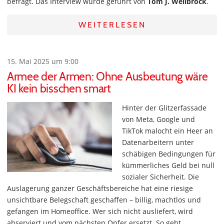
befragt. Das Interview wurde geführt von
Tom J. Wellbrock
.
WEITERLESEN
15. Mai 2025 um 9:00
Armee der Armen: Ohne Ausbeutung wäre
KI kein bisschen smart
Hinter der Glitzerfassade
von Meta, Google und
TikTok malocht ein Heer an
Datenarbeitern unter
schäbigen Bedingungen für
kümmerliches Geld bei null
sozialer Sicherheit. Die
Auslagerung ganzer Geschäftsbereiche hat eine riesige
unsichtbare Belegschaft geschaffen – billig, machtlos und
gefangen im Homeoffice. Wer sich nicht ausliefert, wird
abserviert und vom nächsten Opfer ersetzt. So geht