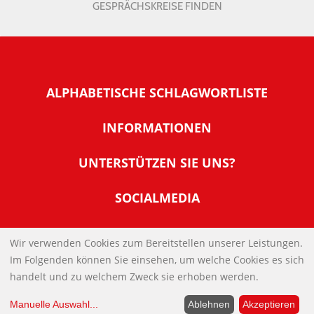
GESPRÄCHSKREISE FINDEN
ALPHABETISCHE SCHLAGWORTLISTE
INFORMATIONEN
Warum NachDenkSeiten
UNTERSTÜTZEN SIE UNS?
Wer steckt dahinter
Der Förderverein: IQM
SOCIALMEDIA
Tipps zur Nutzung der NachDenkSeiten
Allgemeine Spendeninformationen
Banner und E-Mail-Signaturen
IMPRESSUM
Werden Sie Fördermitglied
Wir verwenden Cookies zum Bereitstellen unserer Leistungen.
Links
Im Folgenden können Sie einsehen, um welche Cookies es sich
Spenden Sie Online
DATENSCHUTZERKLÄRUNG
Kontakt
handelt und zu welchem Zweck sie erhoben werden.
Impressum
Manuelle Auswahl
...
Ablehnen
Akzeptieren