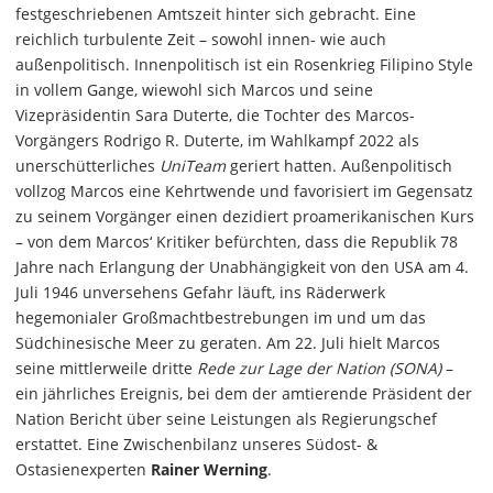
festgeschriebenen Amtszeit hinter sich gebracht. Eine
reichlich turbulente Zeit – sowohl innen- wie auch
außenpolitisch. Innenpolitisch ist ein Rosenkrieg Filipino Style
in vollem Gange, wiewohl sich Marcos und seine
Vizepräsidentin Sara Duterte, die Tochter des Marcos-
Vorgängers Rodrigo R. Duterte, im Wahlkampf 2022 als
unerschütterliches
UniTeam
geriert hatten. Außenpolitisch
vollzog Marcos eine Kehrtwende und favorisiert im Gegensatz
zu seinem Vorgänger einen dezidiert proamerikanischen Kurs
– von dem Marcos‘ Kritiker befürchten, dass die Republik 78
Jahre nach Erlangung der Unabhängigkeit von den USA am 4.
Juli 1946 unversehens Gefahr läuft, ins Räderwerk
hegemonialer Großmachtbestrebungen im und um das
Südchinesische Meer zu geraten. Am 22. Juli hielt Marcos
seine mittlerweile dritte
Rede zur Lage der Nation (SONA)
–
ein jährliches Ereignis, bei dem der amtierende Präsident der
Nation Bericht über seine Leistungen als Regierungschef
erstattet. Eine Zwischenbilanz unseres Südost- &
Ostasienexperten
Rainer Werning
.